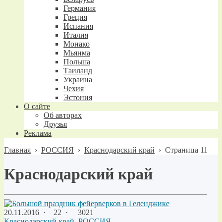
Германия
Греция
Испания
Италия
Монако
Мьянма
Польша
Таиланд
Украина
Чехия
Эстония
О сайте
Об авторах
Друзья
Реклама
Главная
›
РОССИЯ
›
Краснодарский край
›
Страница 11
Краснодарский край
20.11.2016
·
22 ·
3021
Краснодарский край
,
РОССИЯ