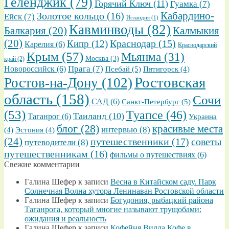
Геленджик
(79)
Горячий Ключ
(11)
Гуамка
(7)
Золотое кольцо
(16)
Кабардино-
Ейск
(7)
Исландия
(1)
Кавминводы
(82)
Балкария
(20)
Калмыкия
(20)
Кипр
(12)
Краснодар
(15)
Карелия
(6)
Краснодарский
Крым
(57)
Мьянма
(31)
Москва
(3)
край
(2)
Прага
(7)
Новороссийск
(6)
Псебай
(5)
Пятигорск
(4)
Ростовская
Ростов-на-Дону
(102)
область
(158)
Сочи
САД
(6)
Санкт-Петербург
(5)
(53)
Туапсе
(46)
Таиланд
(10)
Таганрог
(6)
Украина
блог
(28)
красивые места
интервью
(8)
(4)
Эстония
(4)
(24)
путешественники
(17)
советы
путеводители
(8)
путешественникам
(16)
фильмы о путешествиях
(6)
Свежие комментарии
Галина Шефер
к записи
Весна в Китайском саду. Парк
Солнечная Волна хутора Ленинаван Ростовской области
Галина Шефер
к записи
Богудония, рыбацкий района
Таганрога, который многие называют трущобами:
ожидания и реальность
Галина Шефер
к записи
Кофейня Вилла Кофе в