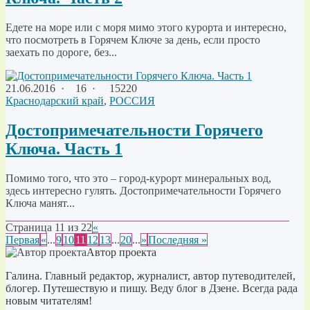
Едете на море или с моря мимо этого курорта и интересно,
что посмотреть в Горячем Ключе за день, если просто
заехать по дороге, без...
21.06.2016
·
16 ·
15220
Краснодарский край
,
РОССИЯ
Достопримечательности Горячего
Ключа. Часть 1
Помимо того, что это – город-курорт минеральных вод,
здесь интересно гулять. Достопримечательности Горячего
Ключа манят...
Страница 11 из 22
«
Первая
«
...
9
10
11
12
13
...
20
...
»
Последняя »
Автор проекта
Галина. Главный редактор, журналист, автор путеводителей,
блогер. Путешествую и пишу. Веду блог в Дзене. Всегда рада
новым читателям!