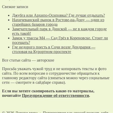
Свежие записи
Джубга или Архипо-Осиповка? Где лучше отдыхать?
Нахичеванский рынок в Ростове-на-Дону — один из
старейших базаров города
Замечательный парк в Динской — не в каждом городе
есть такой!
Замок у трассы М4 — Сад Грёз в Кореновске. Стоит ли
посещать?
Где недорого поесть в Сочи возле Дендрария —
столовая на Курортном проспекте
Все статьи сайта — авторские
Просьба уважать чужой труд и не копировать тексты и фото
сайта. По всем вопросам о сотрудничестве обращаться к
главному редактору сайта (связаться можно через социальные
сети — смотрите в сайдбаре справа).
Если вы хотите скопировать какие-то материалы,
почитайте
Предупреждение об ответственности
.
©
2026
Дороги мира
·
Путешествия как способ познать себя