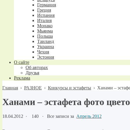
Германия
Греция
Испания
Италия
Монако
Мьянма
Польша
Таиланд
Украина
Чехия
Эстония
О сайте
Об авторах
Друзья
Реклама
Главная
›
РАЗНОЕ
›
Конкурсы и эстафеты
›
Ханами – эстафе
Ханами – эстафета фото цвет
18.04.2012
·
140 ·
Все записи за
Апрель 2012