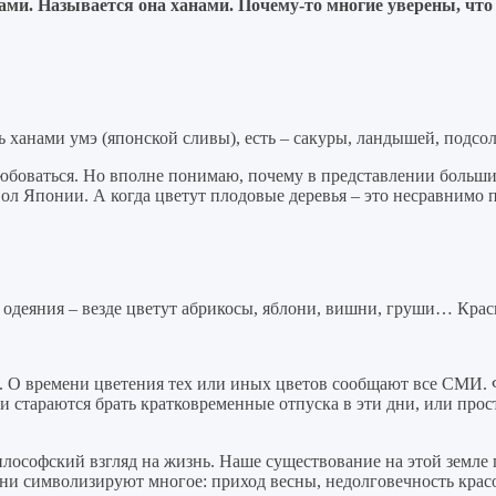
тами. Называется она ханами. Почему-то многие уверены, ч
 ханами умэ (японской сливы), есть – сакуры, ландышей, подсол
юбоваться. Но вполне понимаю, почему в представлении больши
ол Японии. А когда цветут плодовые деревья – это несравнимо по
одеяния – везде цветут абрикосы, яблони, вишни, груши… Краси
. О времени цветения тех или иных цветов сообщают все СМИ. 
и стараются брать кратковременные отпуска в эти дни, или про
философский взгляд на жизнь. Наше существование на этой земле
и символизируют многое: приход весны, недолговечность красот