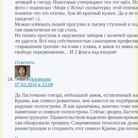
летящей к гнезду. Некоторые утверждают что это орёл. Но
фото с подписью «Море у Ялты! скульптурку этой птички 
понятно что это птичка. Зум 40 кратный нужен. Да и не 
увидели! :-).
Можно избежать пешей прогулки в тысячу ступеней и под
там практически не где стать.
Но пеших прогулок в окружении заборов с колючей пров
ли удастся. Всё под собственностью санаториев-профила
«тараканьим тропам» на пляж с пляжа, в замок из замка 
свободу передвижения… И 2 флага над входом!
Ответить
Алевтина
07.03.2016 в 22:09
Да Ласточкино гнездо, небольшой замок, оставленный н
Крыма, как символ романтики, мне кажется он подчёркива
радушие полуострова. Я как крымчанка, конечно тоже пис
памятнике и символе полуострова. Сейчас дворец Ласточ
реконструкцию. Правительством выделено финансирован
там обнаружили трещину. Современные технологии дума
реконструкции и сохранить этот символ Крыма для потом