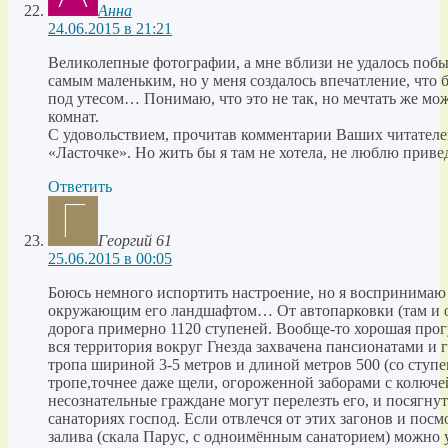
Анна
24.06.2015 в 21:21
Великолепные фотографии, а мне вблизи не удалось побыв
самым маленьким, но у меня создалось впечатление, что б
под утесом… Понимаю, что это не так, но мечтать же м
комнат.
С удовольствием, прочитав комментарии Ваших читателе
«Ласточке». Но жить бы я там не хотела, не люблю привед
Ответить
Георгий 61
25.06.2015 в 00:05
Боюсь немного испортить настроение, но я воспринимаю 
окружающим его ландшафтом… От автопарковки (там и ос
дорога примерно 1120 ступеней. Вообще-то хорошая прогу
вся территория вокруг Гнезда захвачена пансионатами и 
тропа шириной 3-5 метров и длиной метров 500 (со ступе
тропе,точнее даже щели, огороженной заборами с колючей
несознательные граждане могут перелезть его, и посягн
санаториях господ. Если отвлечся от этих загонов и пос
залива (скала Парус, с одноимённым санаторием) можно у