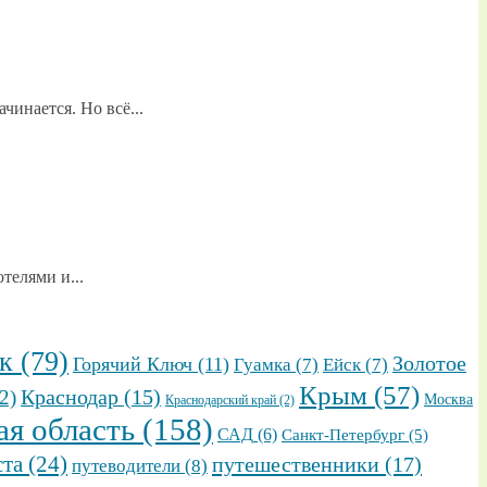
чинается. Но всё...
телями и...
к
(79)
Золотое
Горячий Ключ
(11)
Гуамка
(7)
Ейск
(7)
Крым
(57)
2)
Краснодар
(15)
Москва
Краснодарский край
(2)
ая область
(158)
САД
(6)
Санкт-Петербург
(5)
ста
(24)
путешественники
(17)
путеводители
(8)