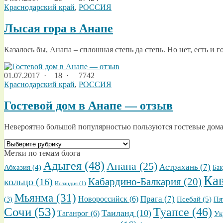
Краснодарский край
,
РОССИЯ
Лысая гора в Анапе
Казалось бы, Анапа – сплошная степь да степь. Но нет, есть и г
01.07.2017
·
18 ·
7742
Краснодарский край
,
РОССИЯ
Гостевой дом в Анапе — отзыв
Невероятно большой популярностью пользуются гостевые дома 
ВЫБРАТЬ
ТЕМАТИЧЕСКИЕ
Метки по темам блога
ПОДРУБРИКИ
Адыгея
(48)
Анапа
(25)
Астрахань
(7)
Абхазия
(4)
Бак
Ка
кольцо
(16)
Кабардино-Балкария
(20)
Исландия
(1)
Мьянма
(31)
Прага
(7)
Новороссийск
(6)
Псебай
(5)
Пя
(3)
Сочи
(53)
Туапсе
(46)
Таиланд
(10)
Таганрог
(6)
Ук