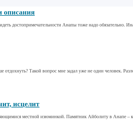
и описания
деть достопримечательности Анапы тоже надо обязательно. Инач
ше отдохнуть? Такой вопрос мне задал уже не один человек. Разл
чит, исцелит
яющимися местной изюминкой. Памятник Айболиту в Анапе – как