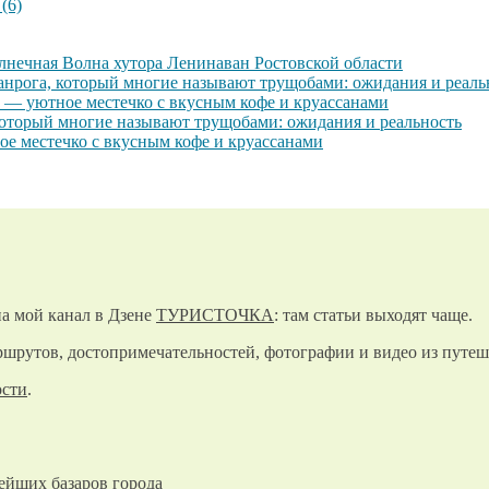
(6)
олнечная Волна хутора Ленинаван Ростовской области
анрога, который многие называют трущобами: ожидания и реаль
 — уютное местечко с вкусным кофе и круассанами
который многие называют трущобами: ожидания и реальность
е местечко с вкусным кофе и круассанами
а мой канал в Дзене
ТУРИСТОЧКА
: там статьи выходят чаще.
шрутов, достопримечательностей, фотографии и видео из путеш
ости
.
ейших базаров города