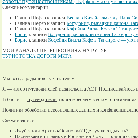
советы путешественникам
(16)
фильмы о путешествиях
Свежие комментарии
Галина Шефер
к записи
Весна в Китайском саду. Парк С
Галина Шефер
к записи
Богудония, рыбацкий района Таг
Галина Шефер
к записи
Кофейня Вилла Кофе в Таганроге
Борис
к записи
Богудония, рыбацкий района Таганрога, 
Борис
к записи
Кофейня Вилла Кофе в Таганроге — уютно
МОЙ КАНАЛ О ПУТЕШЕСТВИЯХ НА РУТУБ
ТУРИСТОЧКА|ДОРОГИ МИРА
Мы всегда рады новым читателям
Я — автор путеводителей издательства АСТ. Подписывайтесь н
В блоге —
путеводители
по интересным местам, описания мар
Политика обработки персональных данных и конфиденциальн
Свежие записи
Джубга или Архипо-Осиповка? Где лучше отдыхать?
Нахичеванский рынок в Ростове-на-Дону — один из стар