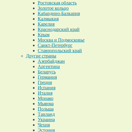
Ростовская область
Золотое кольцо
Кабардино-Балкария
Калмыкия
Карелия
Краснодарский край
Крым
Москва и Подмосковье
Санкт-Петербург
Ставропольский край
Другие страны
Азербайджан
Аргентина
Беларусь
Германия
Греция
Испания
Италия
Монако
Мьянма
Польша
Таиланд
Украина
Чехия
Эстония