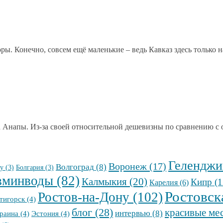
оры. Конечно, совсем ещё маленькие – ведь Кавказ здесь только на
Анапы. Из-за своей относительной дешевизны по сравнению с о
Геленджи
Воронеж
(17)
Волгоград
(8)
у
(3)
Болгария
(3)
вминводы
(82)
Калмыкия
(20)
Кипр
(1
Карелия
(6)
Ростовск
Ростов-на-Дону
(102)
тигорск
(4)
блог
(28)
красивые ме
интервью
(8)
раина
(4)
Эстония
(4)