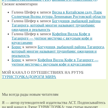
Свежие комментарии
Галина Шефер
к записи
Весна в Китайском саду. Парк
Солнечная Волна хутора Ленинаван Ростовской области
Галина Шефер
к записи
Богудония, рыбацкий района
Таганрога, который многие называют трущобами:
ожидания и реальность
Галина Шефер
к записи
Кофейня Вилла Кофе в
Таганроге — уютное местечко с вкусным кофе и
круассанами
Борис
к записи
Богудония, рыбацкий района Таганрога,
который многие называют трущобами: ожидания и
реальность
Борис
к записи
Кофейня Вилла Кофе в Таганроге —
уютное местечко с вкусным кофе и круассанами
МОЙ КАНАЛ О ПУТЕШЕСТВИЯХ НА РУТУБ
ТУРИСТОЧКА|ДОРОГИ МИРА
Мы всегда рады новым читателям
Я — автор путеводителей издательства АСТ. Подписывайтесь
на мой канал в Дзене
ТУРИСТОЧКА
: там статьи выходят