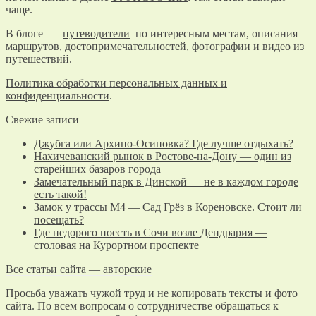
чаще.
В блоге —
путеводители
по интересным местам, описания
маршрутов, достопримечательностей, фотографии и видео из
путешествий.
Политика обработки персональных данных и
конфиденциальности
.
Свежие записи
Джубга или Архипо-Осиповка? Где лучше отдыхать?
Нахичеванский рынок в Ростове-на-Дону — один из
старейших базаров города
Замечательный парк в Динской — не в каждом городе
есть такой!
Замок у трассы М4 — Сад Грёз в Кореновске. Стоит ли
посещать?
Где недорого поесть в Сочи возле Дендрария —
столовая на Курортном проспекте
Все статьи сайта — авторские
Просьба уважать чужой труд и не копировать тексты и фото
сайта. По всем вопросам о сотрудничестве обращаться к