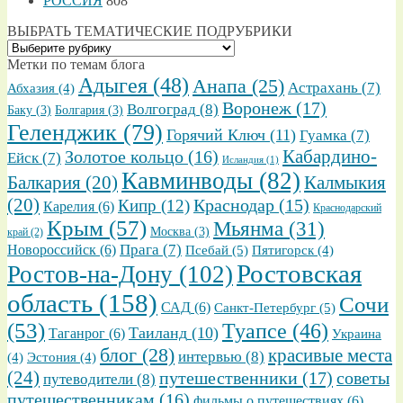
РОССИЯ
808
ВЫБРАТЬ ТЕМАТИЧЕСКИЕ ПОДРУБРИКИ
ВЫБРАТЬ
ТЕМАТИЧЕСКИЕ
Метки по темам блога
ПОДРУБРИКИ
Адыгея
(48)
Анапа
(25)
Астрахань
(7)
Абхазия
(4)
Воронеж
(17)
Волгоград
(8)
Баку
(3)
Болгария
(3)
Геленджик
(79)
Горячий Ключ
(11)
Гуамка
(7)
Золотое кольцо
(16)
Кабардино-
Ейск
(7)
Исландия
(1)
Кавминводы
(82)
Балкария
(20)
Калмыкия
(20)
Кипр
(12)
Краснодар
(15)
Карелия
(6)
Краснодарский
Крым
(57)
Мьянма
(31)
Москва
(3)
край
(2)
Прага
(7)
Новороссийск
(6)
Псебай
(5)
Пятигорск
(4)
Ростовская
Ростов-на-Дону
(102)
область
(158)
Сочи
САД
(6)
Санкт-Петербург
(5)
(53)
Туапсе
(46)
Таиланд
(10)
Таганрог
(6)
Украина
блог
(28)
красивые места
интервью
(8)
(4)
Эстония
(4)
(24)
путешественники
(17)
советы
путеводители
(8)
путешественникам
(16)
фильмы о путешествиях
(6)