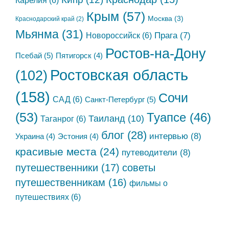
Карелия
(6)
Крым
(57)
Москва
(3)
Краснодарский край
(2)
Мьянма
(31)
Новороссийск
(6)
Прага
(7)
Ростов-на-Дону
Псебай
(5)
Пятигорск
(4)
Ростовская область
(102)
(158)
Сочи
САД
(6)
Санкт-Петербург
(5)
(53)
Туапсе
(46)
Таиланд
(10)
Таганрог
(6)
блог
(28)
интервью
(8)
Украина
(4)
Эстония
(4)
красивые места
(24)
путеводители
(8)
путешественники
(17)
советы
путешественникам
(16)
фильмы о
путешествиях
(6)