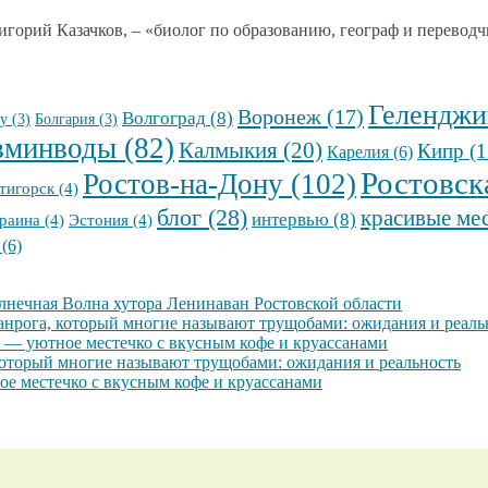
ригорий Казачков, – «биолог по образованию, географ и переводчи
Геленджи
Воронеж
(17)
Волгоград
(8)
у
(3)
Болгария
(3)
вминводы
(82)
Калмыкия
(20)
Кипр
(1
Карелия
(6)
Ростовск
Ростов-на-Дону
(102)
тигорск
(4)
блог
(28)
красивые ме
интервью
(8)
раина
(4)
Эстония
(4)
(6)
олнечная Волна хутора Ленинаван Ростовской области
анрога, который многие называют трущобами: ожидания и реаль
 — уютное местечко с вкусным кофе и круассанами
который многие называют трущобами: ожидания и реальность
е местечко с вкусным кофе и круассанами