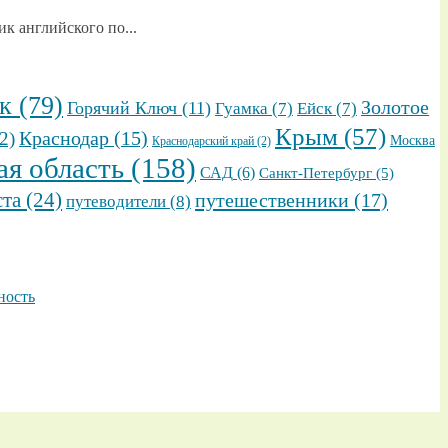
к английского по...
к
(79)
Золотое
Горячий Ключ
(11)
Гуамка
(7)
Ейск
(7)
Крым
(57)
2)
Краснодар
(15)
Москва
Краснодарский край
(2)
ая область
(158)
САД
(6)
Санкт-Петербург
(5)
ста
(24)
путешественники
(17)
путеводители
(8)
ность