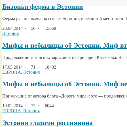
Бизонья ферма в Эстонии
Ферма расположена на севере Эстонии, в лесистой местности. П
23.04.2014
·
56 ·
15668
Эстония
Мифы и небылицы об Эстонии. Миф вто
Продолжение эстонских зарисовок от Григория Казачкова. Начал
17.03.2014
·
71 ·
18482
ЕВРОПА
,
Эстония
Мифы и небылицы об Эстонии. Миф пе
Примечание от автора блога «Дороги мира»: это — продолжени
19.02.2014
·
77 ·
6044
ЕВРОПА
,
Эстония
Эстония глазами россиянина