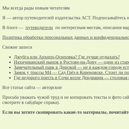
Мы всегда рады новым читателям
Я — автор путеводителей издательства АСТ. Подписывайтесь н
В блоге —
путеводители
по интересным местам, описания мар
Политика обработки персональных данных и конфиденциальн
Свежие записи
Джубга или Архипо-Осиповка? Где лучше отдыхать?
Нахичеванский рынок в Ростове-на-Дону — один из стар
Замечательный парк в Динской — не в каждом городе ест
Замок у трассы М4 — Сад Грёз в Кореновске. Стоит ли п
Где недорого поесть в Сочи возле Дендрария — столовая
Все статьи сайта — авторские
Просьба уважать чужой труд и не копировать тексты и фото сай
смотрите в сайдбаре справа).
Если вы хотите скопировать какие-то материалы, почитай