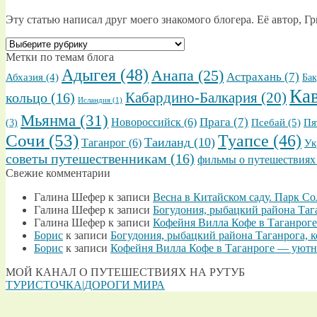
Эту статью написал друг моего знакомого блогера. Её автор, Г
ВЫБРАТЬ
ТЕМАТИЧЕСКИЕ
Метки по темам блога
ПОДРУБРИКИ
Адыгея
(48)
Анапа
(25)
Астрахань
(7)
Абхазия
(4)
Бак
Ка
кольцо
(16)
Кабардино-Балкария
(20)
Исландия
(1)
Мьянма
(31)
Прага
(7)
Новороссийск
(6)
Псебай
(5)
Пя
(3)
Сочи
(53)
Туапсе
(46)
Таиланд
(10)
Таганрог
(6)
Ук
советы путешественникам
(16)
фильмы о путешествиях
Свежие комментарии
Галина Шефер
к записи
Весна в Китайском саду. Парк С
Галина Шефер
к записи
Богудония, рыбацкий района Таг
Галина Шефер
к записи
Кофейня Вилла Кофе в Таганроге
Борис
к записи
Богудония, рыбацкий района Таганрога, 
Борис
к записи
Кофейня Вилла Кофе в Таганроге — уютно
МОЙ КАНАЛ О ПУТЕШЕСТВИЯХ НА РУТУБ
ТУРИСТОЧКА|ДОРОГИ МИРА