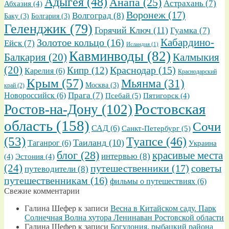
Адыгея
(48)
Анапа
(25)
Астрахань
(7)
Абхазия
(4)
Воронеж
(17)
Волгоград
(8)
Баку
(3)
Болгария
(3)
Геленджик
(79)
Горячий Ключ
(11)
Гуамка
(7)
Золотое кольцо
(16)
Кабардино-
Ейск
(7)
Исландия
(1)
Кавминводы
(82)
Балкария
(20)
Калмыкия
(20)
Кипр
(12)
Краснодар
(15)
Карелия
(6)
Краснодарский
Крым
(57)
Мьянма
(31)
Москва
(3)
край
(2)
Прага
(7)
Новороссийск
(6)
Псебай
(5)
Пятигорск
(4)
Ростовская
Ростов-на-Дону
(102)
область
(158)
Сочи
САД
(6)
Санкт-Петербург
(5)
(53)
Туапсе
(46)
Таиланд
(10)
Таганрог
(6)
Украина
блог
(28)
красивые места
интервью
(8)
(4)
Эстония
(4)
(24)
путешественники
(17)
советы
путеводители
(8)
путешественникам
(16)
фильмы о путешествиях
(6)
Свежие комментарии
Галина Шефер
к записи
Весна в Китайском саду. Парк
Солнечная Волна хутора Ленинаван Ростовской области
Галина Шефер
к записи
Богудония, рыбацкий района