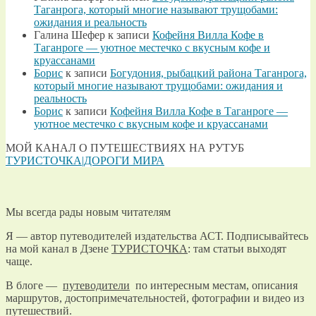
Таганрога, который многие называют трущобами:
ожидания и реальность
Галина Шефер
к записи
Кофейня Вилла Кофе в
Таганроге — уютное местечко с вкусным кофе и
круассанами
Борис
к записи
Богудония, рыбацкий района Таганрога,
который многие называют трущобами: ожидания и
реальность
Борис
к записи
Кофейня Вилла Кофе в Таганроге —
уютное местечко с вкусным кофе и круассанами
МОЙ КАНАЛ О ПУТЕШЕСТВИЯХ НА РУТУБ
ТУРИСТОЧКА|ДОРОГИ МИРА
Мы всегда рады новым читателям
Я — автор путеводителей издательства АСТ. Подписывайтесь
на мой канал в Дзене
ТУРИСТОЧКА
: там статьи выходят
чаще.
В блоге —
путеводители
по интересным местам, описания
маршрутов, достопримечательностей, фотографии и видео из
путешествий.