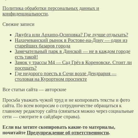
Политика обработки персональных данных и
конфиденциальности
.
Свежие записи
Джубга или Архипо-Осиповка? Где лучше отдыхать?
Нахичеванский рынок в Ростове-на-Дону — один из
старейших базаров города
Замечательный парк в Динской — не в каждом городе
есть такой!
Замок у трассы М4 — Сад Грёз в Кореновске. Стоит ли
посещать?
Где недорого поесть в Сочи возле Дендрария —
столовая на Курортном проспекте
Все статьи сайта — авторские
Просьба уважать чужой труд и не копировать тексты и фото
сайта. По всем вопросам о сотрудничестве обращаться к
главному редактору сайта (связаться можно через социальные
сети — смотрите в сайдбаре справа).
Если вы хотите скопировать какие-то материалы,
почитайте
Предупреждение об ответственности
.