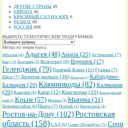
ДРУГИЕ СТРАНЫ
49
ЕВРОПА
46
КРАСИВЫЙ САД НА ЮГЕ
6
РАЗНОЕ
88
РОССИЯ
808
ВЫБРАТЬ ТЕМАТИЧЕСКИЕ ПОДРУБРИКИ
ВЫБРАТЬ
ТЕМАТИЧЕСКИЕ
Метки по темам блога
ПОДРУБРИКИ
Адыгея
(48)
Анапа
(25)
Астрахань
(7)
Абхазия
(4)
Воронеж
(17)
Волгоград
(8)
Баку
(3)
Болгария
(3)
Геленджик
(79)
Горячий Ключ
(11)
Гуамка
(7)
Золотое кольцо
(16)
Кабардино-
Ейск
(7)
Исландия
(1)
Кавминводы
(82)
Балкария
(20)
Калмыкия
(20)
Кипр
(12)
Краснодар
(15)
Карелия
(6)
Краснодарский
Крым
(57)
Мьянма
(31)
Москва
(3)
край
(2)
Прага
(7)
Новороссийск
(6)
Псебай
(5)
Пятигорск
(4)
Ростовская
Ростов-на-Дону
(102)
область
(158)
Сочи
САД
(6)
Санкт-Петербург
(5)