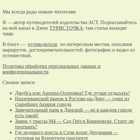
Мы всегда рады новым читателям
Я — автор путеводителей издательства АСТ. Подписывайтесь
на мой канал в Дзене
ТУРИСТОЧКА
: там статьи выходят
чаще.
В блоге —
путеводители
по интересным местам, описания
маршрутов, достопримечательностей, фотографии и видео из
путешествий.
Политика обработки персональных данных и
конфиденциальности
.
Свежие записи
Джубга или Архипо-Осиповка? Где лучше отдыхать?
Нахичеванский рынок в Ростове-на-Дону — один из
старейших базаров города
Замечательный парк в Динской — не в каждом городе
есть такой!
Замок у трассы М4 — Сад Грёз в Кореновске. Стоит ли
посещать?
Где недорого поесть в Сочи возле Дендрария —
столовая на Курортном проспекте