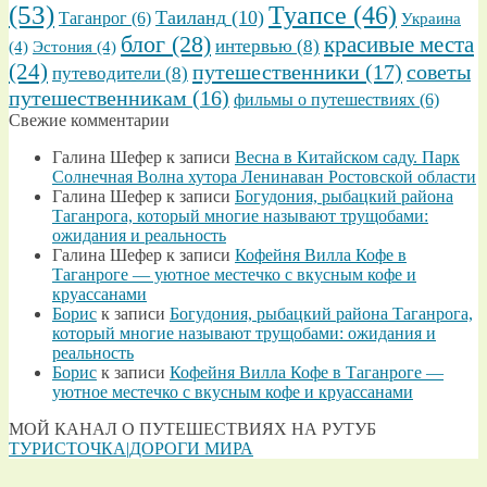
(53)
Туапсе
(46)
Таиланд
(10)
Таганрог
(6)
Украина
блог
(28)
красивые места
интервью
(8)
(4)
Эстония
(4)
(24)
путешественники
(17)
советы
путеводители
(8)
путешественникам
(16)
фильмы о путешествиях
(6)
Свежие комментарии
Галина Шефер
к записи
Весна в Китайском саду. Парк
Солнечная Волна хутора Ленинаван Ростовской области
Галина Шефер
к записи
Богудония, рыбацкий района
Таганрога, который многие называют трущобами:
ожидания и реальность
Галина Шефер
к записи
Кофейня Вилла Кофе в
Таганроге — уютное местечко с вкусным кофе и
круассанами
Борис
к записи
Богудония, рыбацкий района Таганрога,
который многие называют трущобами: ожидания и
реальность
Борис
к записи
Кофейня Вилла Кофе в Таганроге —
уютное местечко с вкусным кофе и круассанами
МОЙ КАНАЛ О ПУТЕШЕСТВИЯХ НА РУТУБ
ТУРИСТОЧКА|ДОРОГИ МИРА