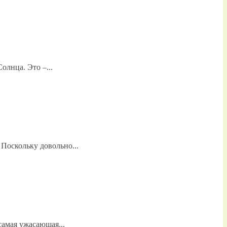
лнца. Это –...
Поскольку довольно...
самая ужасающая...