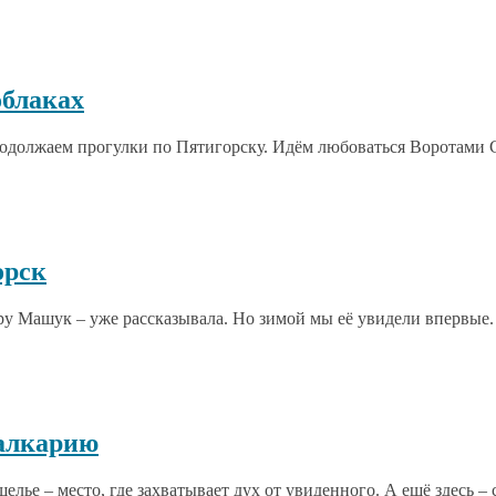
облаках
должаем прогулки по Пятигорску. Идём любоваться Воротами Со
орск
у Машук – уже рассказывала. Но зимой мы её увидели впервые. 
Балкарию
лье – место, где захватывает дух от увиденного. А ещё здесь – 