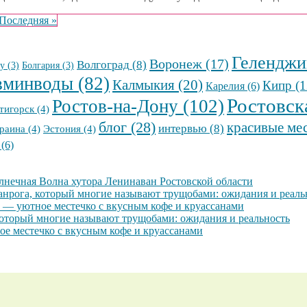
Последняя »
Геленджи
Воронеж
(17)
Волгоград
(8)
у
(3)
Болгария
(3)
вминводы
(82)
Калмыкия
(20)
Кипр
(1
Карелия
(6)
Ростовск
Ростов-на-Дону
(102)
тигорск
(4)
блог
(28)
красивые ме
интервью
(8)
раина
(4)
Эстония
(4)
(6)
олнечная Волна хутора Ленинаван Ростовской области
анрога, который многие называют трущобами: ожидания и реаль
 — уютное местечко с вкусным кофе и круассанами
который многие называют трущобами: ожидания и реальность
е местечко с вкусным кофе и круассанами