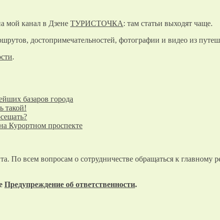
а мой канал в Дзене
ТУРИСТОЧКА
: там статьи выходят чаще.
шрутов, достопримечательностей, фотографии и видео из путеш
ости
.
ейших базаров города
ь такой!
осещать?
 на Курортном проспекте
та. По всем вопросам о сотрудничестве обращаться к главному р
те
Предупреждение об ответственности
.