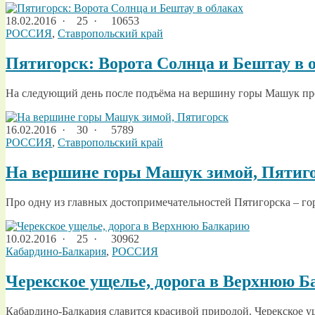
18.02.2016
·
25 ·
10653
РОССИЯ
,
Ставропольский край
Пятигорск: Ворота Солнца и Бештау в 
На следующий день после подъёма на вершину горы Машук про
16.02.2016
·
30 ·
5789
РОССИЯ
,
Ставропольский край
На вершине горы Машук зимой, Пятиг
Про одну из главных достопримечательностей Пятигорска – гор
10.02.2016
·
25 ·
30962
Кабардино-Балкария
,
РОССИЯ
Черекское ущелье, дорога в Верхнюю 
Кабардино-Балкария славится красивой природой. Черекское уще