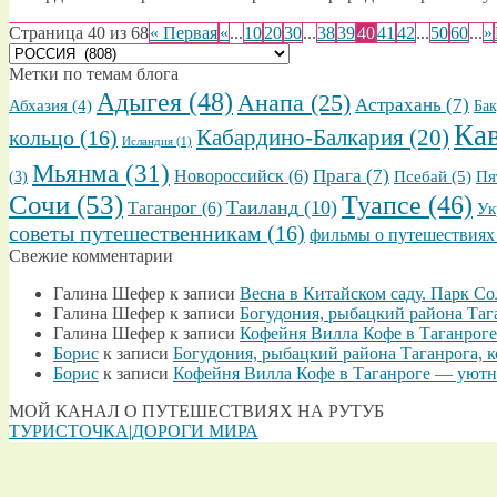
Страница 40 из 68
« Первая
«
...
10
20
30
...
38
39
40
41
42
...
50
60
...
»
ВЫБРАТЬ
ТЕМАТИЧЕСКИЕ
Метки по темам блога
ПОДРУБРИКИ
Адыгея
(48)
Анапа
(25)
Астрахань
(7)
Абхазия
(4)
Бак
Ка
кольцо
(16)
Кабардино-Балкария
(20)
Исландия
(1)
Мьянма
(31)
Прага
(7)
Новороссийск
(6)
Псебай
(5)
Пя
(3)
Сочи
(53)
Туапсе
(46)
Таиланд
(10)
Таганрог
(6)
Ук
советы путешественникам
(16)
фильмы о путешествиях
Свежие комментарии
Галина Шефер
к записи
Весна в Китайском саду. Парк С
Галина Шефер
к записи
Богудония, рыбацкий района Таг
Галина Шефер
к записи
Кофейня Вилла Кофе в Таганроге
Борис
к записи
Богудония, рыбацкий района Таганрога, 
Борис
к записи
Кофейня Вилла Кофе в Таганроге — уютно
МОЙ КАНАЛ О ПУТЕШЕСТВИЯХ НА РУТУБ
ТУРИСТОЧКА|ДОРОГИ МИРА