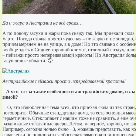
Да и жара в Австралии не всё время…
А по поводу засухи и жары пока скажу так. Мы приехали сюда 
марте. Погода стояла просто чудесная – не жарко и не холодно,
причем мёрзнем не на улице, а в доме! Но это связано с особе
вообще здесь в Сиднее хороший климат, отличный воздух, плю
– пейзажи просто непередаваемой красоты! Но Австралия больш
засушливые области. 🙂
Австралийские пейзажи просто непередаваемой красоты!
–
А что это за такие особенности австралийских домов, из-
зимой?
– О, это излюбленная тема всех, кто приехал сюда из тех стран,
поговорить. Обычные стандартные дома, то есть основная масса
герметичные. Стеклопакет с нашим тоже не сравнить, а ещё оче
раздвижные стеклянные двери. Летом, наверное, хорошо, но 
Например, сегодня ночью было +3, можешь представить, как х
сарае, если не пользоваться обогревателями и кондиционерами. 