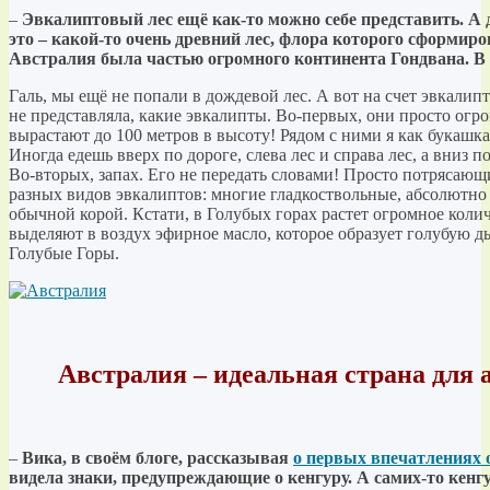
–
Эвкалиптовый лес ещё как-то можно себе представить. А
это – какой-то очень древний лес, флора которого сформиро
Австралия была частью огромного континента Гондвана. В 
Галь, мы ещё не попали в дождевой лес. А вот на счет эвкалипт
не представляла, какие эвкалипты. Во-первых, они просто огр
вырастают до 100 метров в высоту! Рядом с ними я как букашка
Иногда едешь вверх по дороге, слева лес и справа лес, а вниз п
Во-вторых, запах. Его не передать словами! Просто потрясающи
разных видов эвкалиптов: многие гладкоствольные, абсолютно 
обычной корой. Кстати, в Голубых горах растет огромное коли
выделяют в воздух эфирное масло, которое образует голубую ды
Голубые Горы.
Австралия – идеальная страна для
–
Вика, в своём блоге, рассказывая
о первых впечатлениях 
видела знаки, предупреждающие о кенгуру. А самих-то кенгу