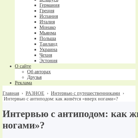
Германия
Греция
Испания
Италия
Монако
Мьянма
Польша
Таиланд
Украина
Чехия
Эстония
О сайте
Об авторах
Друзья
Реклама
Главная
›
РАЗНОЕ
›
Интервью с путешественниками
›
Интервью с антиподом: как живётся «вверх ногами»?
Интервью с антиподом: как ж
ногами»?