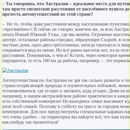
–
Ты говоришь, что Австралия – идеальное место для путе
там просто гигантские расстояния от населённого пункта до
прелесть автопутешествий по этой стране?
– Не то, чтобы даже расстояния между населенными пунктами, 
«протяжённо»! Я сейчас не говорю, конечно же, за всю Австр
штата Новый Южный Уэльс, где мы живём. Огромные высотные
центре, остальные районы-городки, образующие Сидней, в осно
частные дома, одно-двух-трёхэт
ажные, иногда таунхаусы и квар
открывается вид на океан. Но всё равно высоток нет, из-за это
расстояния. Понимаешь, о чём я? Кстати, через некоторое время
ощущаются, то есть 100 км до работы, например, – это нормаль
Автопутешествия по Австралии не зря так сильно развиты и по
страна потрясающей природы и изумительных пейзажей, можно
останавливаться, где угодно и заезжать, куда угодно. Дома на к
например, в нашем австралийском районе практически в каждом
есть собственный кемпервэн! На выходных семьи выезжают куд
штат всей семьей. Поэтому в субботу на трассе за городом мож
кемпервэнов. Для них предусмотрены специальные караван-пар
что очень удобно – на территории вы найдете всё, что вам ну
как-нибудь так прокатиться!