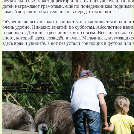
обязательно выступает директор или кто-то из учителей. По 
детей награждают грамотами, ещё по понедельникам поднимаю
гимн Австралии, обязательно сняв перед этим кепки.
Обучение во всех школах начинается и заканчивается в одно и 
очень удобно. Никаких занятий по субботам. Абсолютное взаи
и наоборот. Дети не агрессивные, вот совсем! Весь пыл и жар
спорт, который здесь возведён в культ. Мальчишек, мутузящихс
здесь вряд и увидите, а вот без устали гоняющих в футбол или в