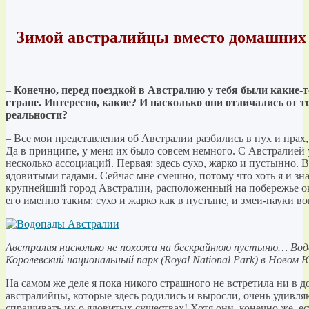
Зимой австралийцы вместо домашних 
–
Конечно, перед поездкой в Австралию у тебя были какие-т
стране. Интересно, какие? И насколько они отличались от то
реальности?
– Все мои представления об Австралии разбились в пух и прах,
Да в принципе, у меня их было совсем немного. С Австралией 
несколько ассоциаций. Первая: здесь сухо, жарко и пустынно. В
ядовитыми гадами. Сейчас мне смешно, потому что хоть я и зна
крупнейший город Австралии, расположенный на побережье оке
его именно таким: сухо и жарко как в пустыне, и змеи-пауки 
Австралия нисколько не похожа на бескрайнюю пустыню… Водопа
Королевский национальный парк (Royal National Park) в Новом
На самом же деле я пока никого страшного не встретила ни в д
австралийцы, которые здесь родились и выросли, очень удивля
спрашивать их о ядовитых существах! Хотя они, конечно же, есть