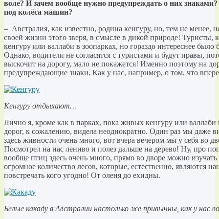
воле? И зачем вообще нужно предупреждать о них знаками
под колёса машин?
– Австралия, как известно, родина кенгуру, но, тем не менее, 
своей жизни этого зверя, в смысле в дикой природе! Туристы, 
кенгуру или валлаби в зоопарках, но гораздо интереснее было 
Однако, водители не согласятся с туристами и будут правы, пот
выскочит на дорогу, мало не покажется! Именно поэтому на до
предупреждающие знаки. Как у нас, например, о том, что впер
Кенгуру отдыхают…
Лично я, кроме как в парках, пока живых кенгуру или валлаби 
дорог, к сожалению, видела неоднократно. Один раз мы даже в
здесь живности очень много, вот вчера вечером мы у себя во д
Посмотрел на нас лениво и полез дальше на дерево! Ну, про поп
вообще птиц здесь очень много, прямо во дворе можно изучать
огромное количество лесов, которые, естественно, являются на
повстречать кого угодно! От оленя до ехидны.
Белые какаду в Австралии настолько же привычны, как у нас в