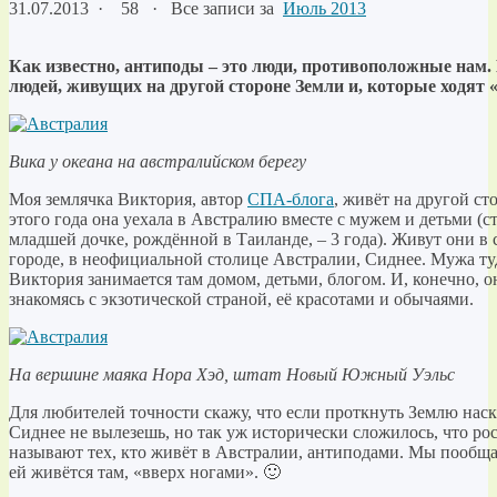
31.07.2013
·
58 ·
Все записи за
Июль 2013
Как известно, антиподы – это люди, противоположные нам.
людей, живущих на другой стороне Земли и, которые ходят 
Вика у океана на австралийском берегу
Моя землячка Виктория, автор
СПА-блога
, живёт на другой ст
этого года она уехала в Австралию вместе с мужем и детьми (ст
младшей дочке, рождённой в Таиланде, – 3 года). Живут они в
городе, в неофициальной столице Австралии, Сиднее. Мужа туд
Виктория занимается там домом, детьми, блогом. И, конечно, 
знакомясь с экзотической страной, её красотами и обычаями.
На вершине маяка Нора Хэд, штат Новый Южный Уэльс
Для любителей точности скажу, что если проткнуть Землю наскв
Сиднее не вылезешь, но так уж исторически сложилось, что ро
называют тех, кто живёт в Австралии, антиподами. Мы пообщал
ей живётся там, «вверх ногами». 🙂