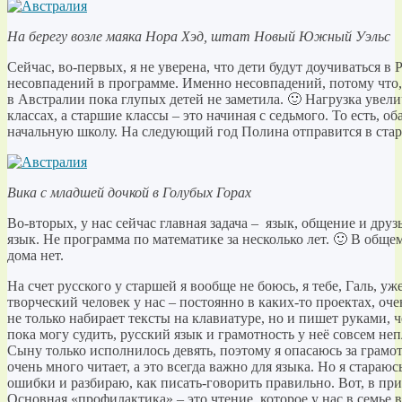
На берегу возле маяка Нора Хэд, штат Новый Южный Уэльс
Сейчас, во-первых, я не уверена, что дети будут доучиваться в
несовпадений в программе. Именно несовпадений, потому что,
в Австралии пока глупых детей не заметила. 🙂 Нагрузка увели
классах, а старшие классы – это начиная с седьмого. То есть, 
начальную школу. На следующий год Полина отправится в стар
Вика с младшей дочкой в Голубых Горах
Во-вторых, у нас сейчас главная задача – язык, общение и друзь
язык. Не программа по математике за несколько лет. 🙂 В обще
дома нет.
На счет русского у старшей я вообще не боюсь, я тебе, Галь, уже
творческий человек у нас – постоянно в каких-то проектах, оч
не только набирает тексты на клавиатуре, но и пишет руками, ч
пока могу судить, русский язык и грамотность у неё совсем не
Сыну только исполнилось девять, поэтому я опасаюсь за грамот
очень много читает, а это всегда важно для языка. Но я стараю
ошибки и разбираю, как писать-говорить правильно. Вот, в при
Основная «профилактика» – это чтение, которое у нас в семье 