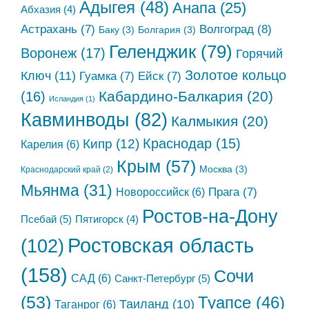
Адыгея
(48)
Анапа
(25)
Абхазия
(4)
Астрахань
(7)
Волгоград
(8)
Баку
(3)
Болгария
(3)
Геленджик
(79)
Воронеж
(17)
Горячий
Золотое кольцо
Ключ
(11)
Гуамка
(7)
Ейск
(7)
Кабардино-Балкария
(20)
(16)
Исландия
(1)
Кавминводы
(82)
Калмыкия
(20)
Краснодар
(15)
Кипр
(12)
Карелия
(6)
Крым
(57)
Москва
(3)
Краснодарский край
(2)
Мьянма
(31)
Новороссийск
(6)
Прага
(7)
Ростов-на-Дону
Псебай
(5)
Пятигорск
(4)
Ростовская область
(102)
(158)
Сочи
САД
(6)
Санкт-Петербург
(5)
(53)
Туапсе
(46)
Таиланд
(10)
Таганрог
(6)