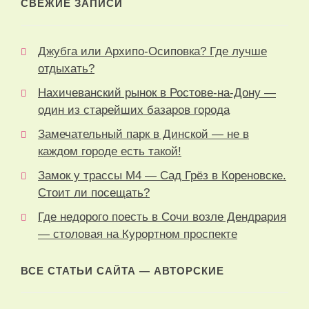
СВЕЖИЕ ЗАПИСИ
Джубга или Архипо-Осиповка? Где лучше
отдыхать?
Нахичеванский рынок в Ростове-на-Дону —
один из старейших базаров города
Замечательный парк в Динской — не в
каждом городе есть такой!
Замок у трассы М4 — Сад Грёз в Кореновске.
Стоит ли посещать?
Где недорого поесть в Сочи возле Дендрария
— столовая на Курортном проспекте
ВСЕ СТАТЬИ САЙТА — АВТОРСКИЕ