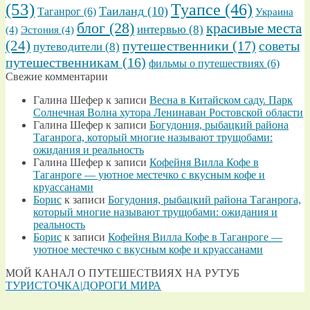
(53)
Туапсе
(46)
Таиланд
(10)
Таганрог
(6)
Украина
блог
(28)
красивые места
интервью
(8)
(4)
Эстония
(4)
(24)
путешественники
(17)
советы
путеводители
(8)
путешественникам
(16)
фильмы о путешествиях
(6)
Свежие комментарии
Галина Шефер
к записи
Весна в Китайском саду. Парк
Солнечная Волна хутора Ленинаван Ростовской области
Галина Шефер
к записи
Богудония, рыбацкий района
Таганрога, который многие называют трущобами:
ожидания и реальность
Галина Шефер
к записи
Кофейня Вилла Кофе в
Таганроге — уютное местечко с вкусным кофе и
круассанами
Борис
к записи
Богудония, рыбацкий района Таганрога,
который многие называют трущобами: ожидания и
реальность
Борис
к записи
Кофейня Вилла Кофе в Таганроге —
уютное местечко с вкусным кофе и круассанами
МОЙ КАНАЛ О ПУТЕШЕСТВИЯХ НА РУТУБ
ТУРИСТОЧКА|ДОРОГИ МИРА