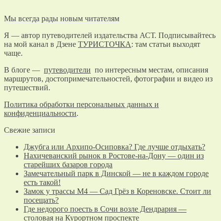
Мы всегда рады новым читателям
Я — автор путеводителей издательства АСТ. Подписывайтесь
на мой канал в Дзене
ТУРИСТОЧКА
: там статьи выходят
чаще.
В блоге —
путеводители
по интересным местам, описания
маршрутов, достопримечательностей, фотографии и видео из
путешествий.
Политика обработки персональных данных и
конфиденциальности
.
Свежие записи
Джубга или Архипо-Осиповка? Где лучше отдыхать?
Нахичеванский рынок в Ростове-на-Дону — один из
старейших базаров города
Замечательный парк в Динской — не в каждом городе
есть такой!
Замок у трассы М4 — Сад Грёз в Кореновске. Стоит ли
посещать?
Где недорого поесть в Сочи возле Дендрария —
столовая на Курортном проспекте