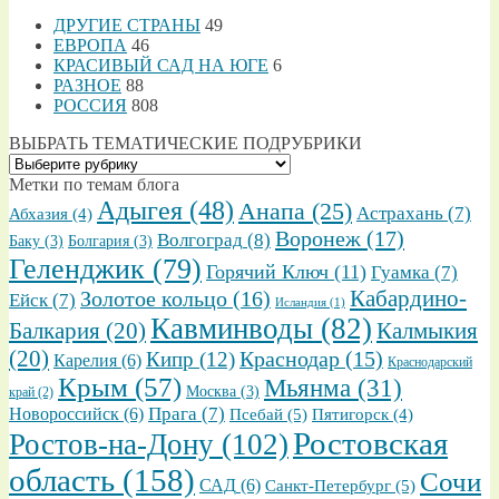
ДРУГИЕ СТРАНЫ
49
ЕВРОПА
46
КРАСИВЫЙ САД НА ЮГЕ
6
РАЗНОЕ
88
РОССИЯ
808
ВЫБРАТЬ ТЕМАТИЧЕСКИЕ ПОДРУБРИКИ
ВЫБРАТЬ
ТЕМАТИЧЕСКИЕ
Метки по темам блога
ПОДРУБРИКИ
Адыгея
(48)
Анапа
(25)
Астрахань
(7)
Абхазия
(4)
Воронеж
(17)
Волгоград
(8)
Баку
(3)
Болгария
(3)
Геленджик
(79)
Горячий Ключ
(11)
Гуамка
(7)
Золотое кольцо
(16)
Кабардино-
Ейск
(7)
Исландия
(1)
Кавминводы
(82)
Балкария
(20)
Калмыкия
(20)
Кипр
(12)
Краснодар
(15)
Карелия
(6)
Краснодарский
Крым
(57)
Мьянма
(31)
Москва
(3)
край
(2)
Прага
(7)
Новороссийск
(6)
Псебай
(5)
Пятигорск
(4)
Ростовская
Ростов-на-Дону
(102)
область
(158)
Сочи
САД
(6)
Санкт-Петербург
(5)