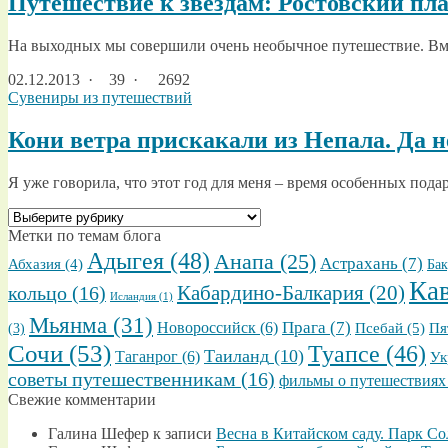
Путешествие к звёздам: Ростовский пл
На выходных мы совершили очень необычное путешествие. Вмес
02.12.2013
·
39 ·
2692
Сувениры из путешествий
Кони ветра прискакали из Непала. Да н
Я уже говорила, что этот год для меня – время особенных под
ВЫБРАТЬ
ТЕМАТИЧЕСКИЕ
Метки по темам блога
ПОДРУБРИКИ
Адыгея
(48)
Анапа
(25)
Астрахань
(7)
Абхазия
(4)
Бак
Ка
кольцо
(16)
Кабардино-Балкария
(20)
Исландия
(1)
Мьянма
(31)
Прага
(7)
Новороссийск
(6)
Псебай
(5)
Пя
(3)
Сочи
(53)
Туапсе
(46)
Таиланд
(10)
Таганрог
(6)
Ук
советы путешественникам
(16)
фильмы о путешествиях
Свежие комментарии
Галина Шефер
к записи
Весна в Китайском саду. Парк С