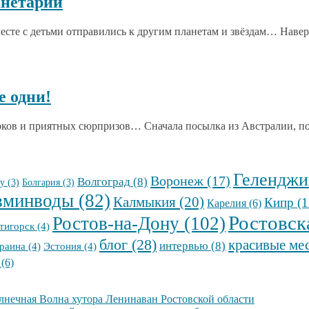
анетарий
те с детьми отправились к другим планетам и звёздам… Наверно
е одни!
арков и приятных сюрпризов… Сначала посылка из Австралии, по
Геленджи
Воронеж
(17)
Волгоград
(8)
у
(3)
Болгария
(3)
вминводы
(82)
Калмыкия
(20)
Кипр
(1
Карелия
(6)
Ростовск
Ростов-на-Дону
(102)
тигорск
(4)
блог
(28)
красивые ме
интервью
(8)
раина
(4)
Эстония
(4)
(6)
олнечная Волна хутора Ленинаван Ростовской области