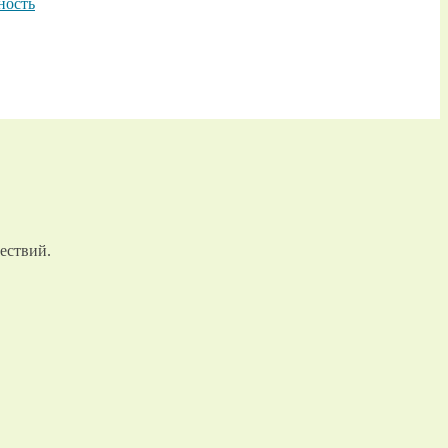
ность
ествий.