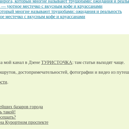
анрога, который многие называют трущобами: ожидания и реаль
 — уютное местечко с вкусным кофе и круассанами
который многие называют трущобами: ожидания и реальность
е местечко с вкусным кофе и круассанами
а мой канал в Дзене
ТУРИСТОЧКА
: там статьи выходят чаще.
шрутов, достопримечательностей, фотографии и видео из путеш
ости
.
ейших базаров города
ь такой!
осещать?
 на Курортном проспекте