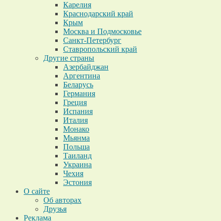
Карелия
Краснодарский край
Крым
Москва и Подмосковье
Санкт-Петербург
Ставропольский край
Другие страны
Азербайджан
Аргентина
Беларусь
Германия
Греция
Испания
Италия
Монако
Мьянма
Польша
Таиланд
Украина
Чехия
Эстония
О сайте
Об авторах
Друзья
Реклама