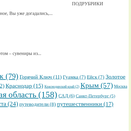
ПОДРУБРИКИ
е, Вы уже догадались,...
том – сувениры из...
к
(79)
Золотое
Горячий Ключ
(11)
Гуамка
(7)
Ейск
(7)
Крым
(57)
2)
Краснодар
(15)
Москва
Краснодарский край
(2)
ая область
(158)
САД
(6)
Санкт-Петербург
(5)
ста
(24)
путешественники
(17)
путеводители
(8)