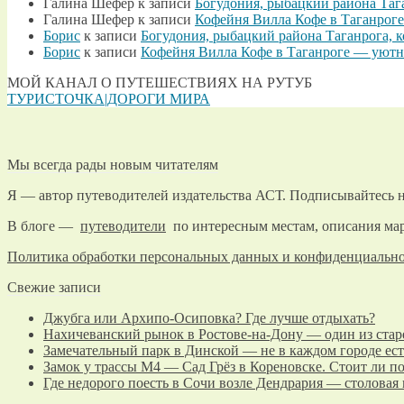
Галина Шефер
к записи
Богудония, рыбацкий района Таг
Галина Шефер
к записи
Кофейня Вилла Кофе в Таганроге
Борис
к записи
Богудония, рыбацкий района Таганрога, 
Борис
к записи
Кофейня Вилла Кофе в Таганроге — уютно
МОЙ КАНАЛ О ПУТЕШЕСТВИЯХ НА РУТУБ
ТУРИСТОЧКА|ДОРОГИ МИРА
Мы всегда рады новым читателям
Я — автор путеводителей издательства АСТ. Подписывайтесь н
В блоге —
путеводители
по интересным местам, описания мар
Политика обработки персональных данных и конфиденциальн
Свежие записи
Джубга или Архипо-Осиповка? Где лучше отдыхать?
Нахичеванский рынок в Ростове-на-Дону — один из стар
Замечательный парк в Динской — не в каждом городе ест
Замок у трассы М4 — Сад Грёз в Кореновске. Стоит ли п
Где недорого поесть в Сочи возле Дендрария — столовая