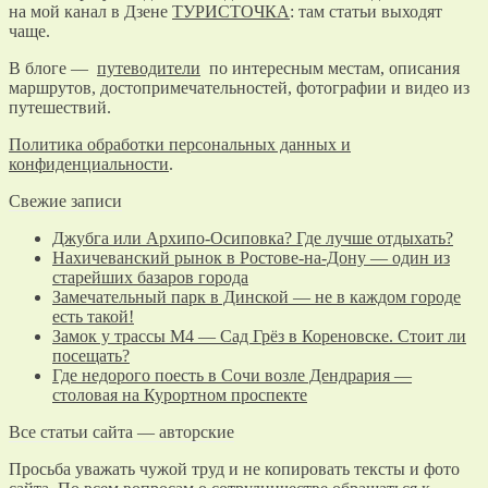
на мой канал в Дзене
ТУРИСТОЧКА
: там статьи выходят
чаще.
В блоге —
путеводители
по интересным местам, описания
маршрутов, достопримечательностей, фотографии и видео из
путешествий.
Политика обработки персональных данных и
конфиденциальности
.
Свежие записи
Джубга или Архипо-Осиповка? Где лучше отдыхать?
Нахичеванский рынок в Ростове-на-Дону — один из
старейших базаров города
Замечательный парк в Динской — не в каждом городе
есть такой!
Замок у трассы М4 — Сад Грёз в Кореновске. Стоит ли
посещать?
Где недорого поесть в Сочи возле Дендрария —
столовая на Курортном проспекте
Все статьи сайта — авторские
Просьба уважать чужой труд и не копировать тексты и фото