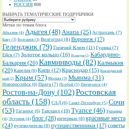
РОССИЯ
808
ВЫБРАТЬ ТЕМАТИЧЕСКИЕ ПОДРУБРИКИ
ВЫБРАТЬ
ТЕМАТИЧЕСКИЕ
Метки по темам блога
ПОДРУБРИКИ
Адыгея
(48)
Анапа
(25)
Астрахань
(7)
Абхазия
(4)
Воронеж
(17)
Волгоград
(8)
Баку
(3)
Болгария
(3)
Геленджик
(79)
Горячий Ключ
(11)
Гуамка
(7)
Золотое кольцо
(16)
Кабардино-
Ейск
(7)
Исландия
(1)
Кавминводы
(82)
Балкария
(20)
Калмыкия
(20)
Кипр
(12)
Краснодар
(15)
Карелия
(6)
Краснодарский
Крым
(57)
Мьянма
(31)
Москва
(3)
край
(2)
Прага
(7)
Новороссийск
(6)
Псебай
(5)
Пятигорск
(4)
Ростовская
Ростов-на-Дону
(102)
область
(158)
Сочи
САД
(6)
Санкт-Петербург
(5)
(53)
Туапсе
(46)
Таиланд
(10)
Таганрог
(6)
Украина
блог
(28)
красивые места
интервью
(8)
(4)
Эстония
(4)
(24)
путешественники
(17)
советы
путеводители
(8)