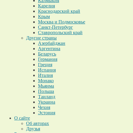
Калмыкия
Карелия
Краснодарский край
Крым
Москва и Подмосковье
Санкт-Петербург
Ставропольский край
Другие страны
Азербайджан
Аргентина
Беларусь
Германия
Греция
Испания
Италия
Монако
Мьянма
Польша
Таиланд
Украина
Чехия
Эстония
О сайте
Об авторах
Друзья