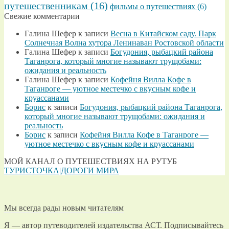
путешественникам
(16)
фильмы о путешествиях
(6)
Свежие комментарии
Галина Шефер
к записи
Весна в Китайском саду. Парк
Солнечная Волна хутора Ленинаван Ростовской области
Галина Шефер
к записи
Богудония, рыбацкий района
Таганрога, который многие называют трущобами:
ожидания и реальность
Галина Шефер
к записи
Кофейня Вилла Кофе в
Таганроге — уютное местечко с вкусным кофе и
круассанами
Борис
к записи
Богудония, рыбацкий района Таганрога,
который многие называют трущобами: ожидания и
реальность
Борис
к записи
Кофейня Вилла Кофе в Таганроге —
уютное местечко с вкусным кофе и круассанами
МОЙ КАНАЛ О ПУТЕШЕСТВИЯХ НА РУТУБ
ТУРИСТОЧКА|ДОРОГИ МИРА
Мы всегда рады новым читателям
Я — автор путеводителей издательства АСТ. Подписывайтесь