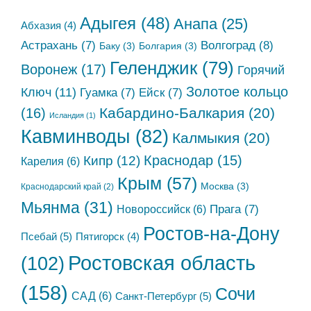
Адыгея
(48)
Анапа
(25)
Абхазия
(4)
Астрахань
(7)
Волгоград
(8)
Баку
(3)
Болгария
(3)
Геленджик
(79)
Воронеж
(17)
Горячий
Золотое кольцо
Ключ
(11)
Гуамка
(7)
Ейск
(7)
Кабардино-Балкария
(20)
(16)
Исландия
(1)
Кавминводы
(82)
Калмыкия
(20)
Краснодар
(15)
Кипр
(12)
Карелия
(6)
Крым
(57)
Москва
(3)
Краснодарский край
(2)
Мьянма
(31)
Новороссийск
(6)
Прага
(7)
Ростов-на-Дону
Псебай
(5)
Пятигорск
(4)
Ростовская область
(102)
(158)
Сочи
САД
(6)
Санкт-Петербург
(5)