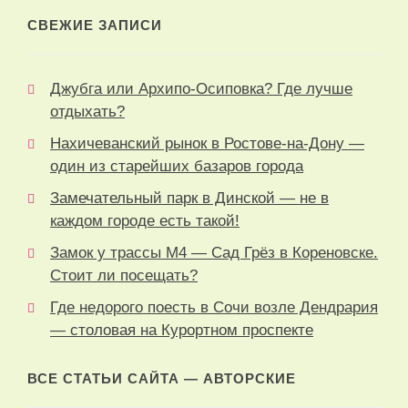
СВЕЖИЕ ЗАПИСИ
Джубга или Архипо-Осиповка? Где лучше
отдыхать?
Нахичеванский рынок в Ростове-на-Дону —
один из старейших базаров города
Замечательный парк в Динской — не в
каждом городе есть такой!
Замок у трассы М4 — Сад Грёз в Кореновске.
Стоит ли посещать?
Где недорого поесть в Сочи возле Дендрария
— столовая на Курортном проспекте
ВСЕ СТАТЬИ САЙТА — АВТОРСКИЕ