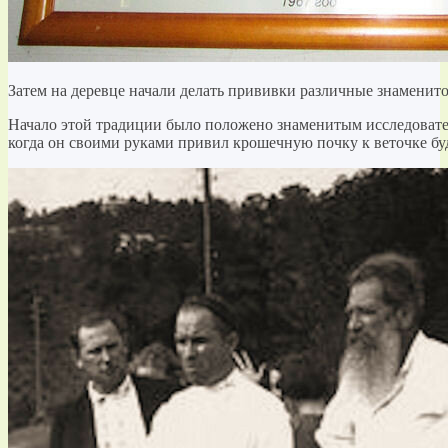
Затем на деревце начали делать прививки различные знаменито
Начало этой традиции было положено знаменитым исследоват
когда он своими руками привил крошечную почку к веточке б