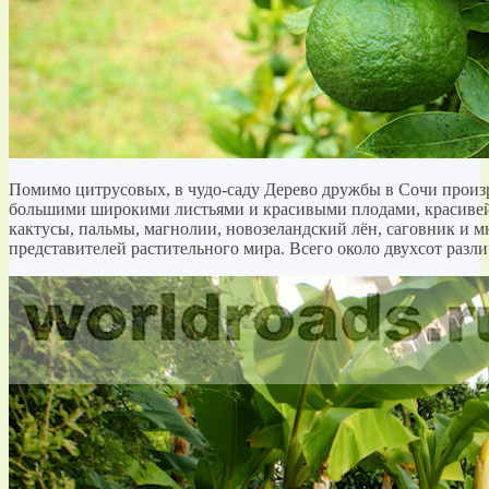
Помимо цитрусовых, в чудо-саду Дерево дружбы в Сочи произр
большими широкими листьями и красивыми плодами, красивей
кактусы, пальмы, магнолии, новозеландский лён, саговник и 
представителей растительного мира. Всего около двухсот разл