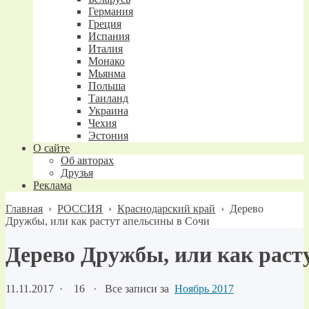
Германия
Греция
Испания
Италия
Монако
Мьянма
Польша
Таиланд
Украина
Чехия
Эстония
О сайте
Об авторах
Друзья
Реклама
Главная
›
РОССИЯ
›
Краснодарский край
›
Дерево
Дружбы, или как растут апельсины в Сочи
Дерево Дружбы, или как раст
11.11.2017
·
16 ·
Все записи за
Ноябрь 2017