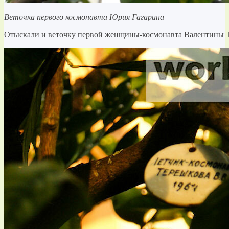
Веточка первого космонавта Юрия Гагарина
Отыскали и веточку первой женщины-космонавта Валентины 