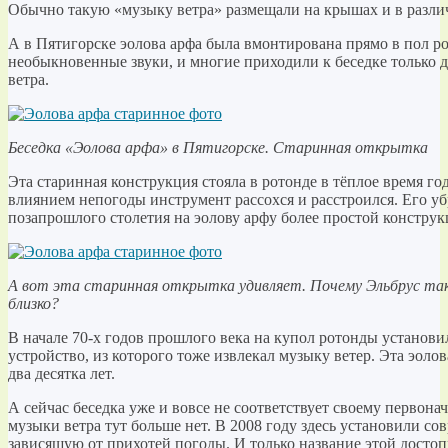
Обычно такую «музыку ветра» размещали на крышах и в разли
А в Пятигорске эолова арфа была вмонтирована прямо в пол ро
необыкновенные звуки, и многие приходили к беседке только д
ветра.
Беседка «Эолова арфа» в Пятигорске. Старинная открытка
Эта старинная конструкция стояла в ротонде в тёплое время го
влиянием непогоды инструмент рассохся и расстроился. Его убр
позапрошлого столетия на эолову арфу более простой конструк
А вот эта старинная открытка удивляет. Почему Эльбрус та
близко?
В начале 70-х годов прошлого века на купол ротонды установ
устройство, из которого тоже извлекал музыку ветер. Эта эоло
два десятка лет.
А сейчас беседка уже и вовсе не соответствует своему первон
музыки ветра тут больше нет. В 2008 году здесь установили со
зависящую от прихотей погоды. И только название этой досто