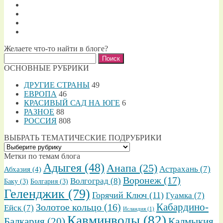
Желаете что-то найти в блоге?
Найти:
ОСНОВНЫЕ РУБРИКИ
ДРУГИЕ СТРАНЫ
49
ЕВРОПА
46
КРАСИВЫЙ САД НА ЮГЕ
6
РАЗНОЕ
88
РОССИЯ
808
ВЫБРАТЬ ТЕМАТИЧЕСКИЕ ПОДРУБРИКИ
ВЫБРАТЬ
ТЕМАТИЧЕСКИЕ
Метки по темам блога
ПОДРУБРИКИ
Адыгея
(48)
Анапа
(25)
Астрахань
(7)
Абхазия
(4)
Воронеж
(17)
Волгоград
(8)
Баку
(3)
Болгария
(3)
Геленджик
(79)
Горячий Ключ
(11)
Гуамка
(7)
Золотое кольцо
(16)
Кабардино-
Ейск
(7)
Исландия
(1)
Кавминводы
(82)
Балкария
(20)
Калмыкия