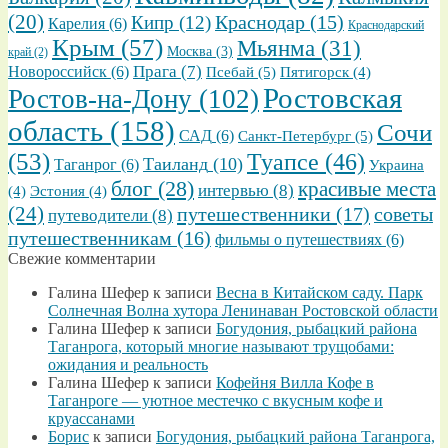
(20)
Кипр
(12)
Краснодар
(15)
Карелия
(6)
Краснодарский
Крым
(57)
Мьянма
(31)
Москва
(3)
край
(2)
Прага
(7)
Новороссийск
(6)
Псебай
(5)
Пятигорск
(4)
Ростовская
Ростов-на-Дону
(102)
область
(158)
Сочи
САД
(6)
Санкт-Петербург
(5)
(53)
Туапсе
(46)
Таиланд
(10)
Таганрог
(6)
Украина
блог
(28)
красивые места
интервью
(8)
(4)
Эстония
(4)
(24)
путешественники
(17)
советы
путеводители
(8)
путешественникам
(16)
фильмы о путешествиях
(6)
Свежие комментарии
Галина Шефер
к записи
Весна в Китайском саду. Парк
Солнечная Волна хутора Ленинаван Ростовской области
Галина Шефер
к записи
Богудония, рыбацкий района
Таганрога, который многие называют трущобами:
ожидания и реальность
Галина Шефер
к записи
Кофейня Вилла Кофе в
Таганроге — уютное местечко с вкусным кофе и
круассанами
Борис
к записи
Богудония, рыбацкий района Таганрога,