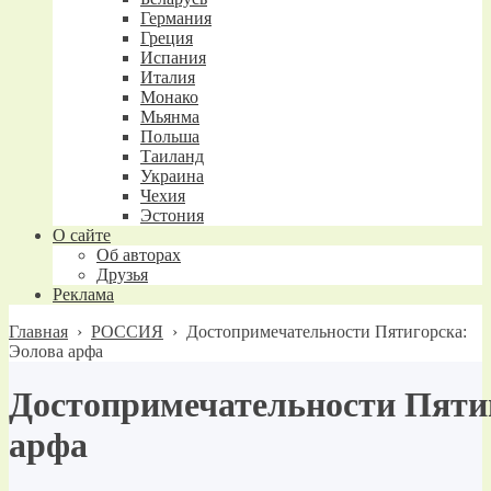
Германия
Греция
Испания
Италия
Монако
Мьянма
Польша
Таиланд
Украина
Чехия
Эстония
О сайте
Об авторах
Друзья
Реклама
Главная
›
РОССИЯ
›
Достопримечательности Пятигорска:
Эолова арфа
Достопримечательности Пяти
арфа