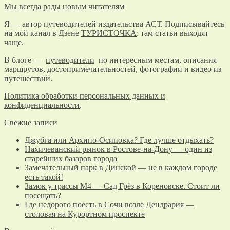
Мы всегда рады новым читателям
Я — автор путеводителей издательства АСТ. Подписывайтесь
на мой канал в Дзене
ТУРИСТОЧКА
: там статьи выходят
чаще.
В блоге —
путеводители
по интересным местам, описания
маршрутов, достопримечательностей, фотографии и видео из
путешествий.
Политика обработки персональных данных и
конфиденциальности
.
Свежие записи
Джубга или Архипо-Осиповка? Где лучше отдыхать?
Нахичеванский рынок в Ростове-на-Дону — один из
старейших базаров города
Замечательный парк в Динской — не в каждом городе
есть такой!
Замок у трассы М4 — Сад Грёз в Кореновске. Стоит ли
посещать?
Где недорого поесть в Сочи возле Дендрария —
столовая на Курортном проспекте