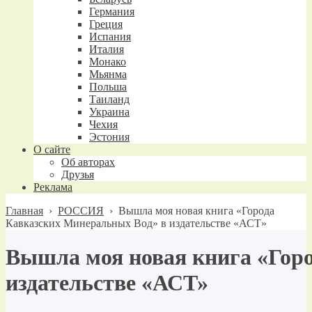
Германия
Греция
Испания
Италия
Монако
Мьянма
Польша
Таиланд
Украина
Чехия
Эстония
О сайте
Об авторах
Друзья
Реклама
Главная
›
РОССИЯ
›
Вышла моя новая книга «Города
Кавказских Минеральных Вод» в издательстве «АСТ»
Вышла моя новая книга «Гор
издательстве «АСТ»