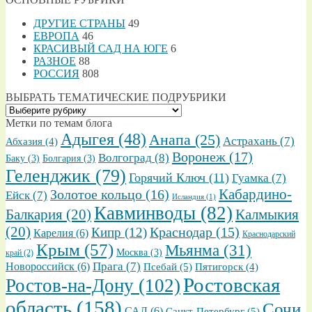
ДРУГИЕ СТРАНЫ
49
ЕВРОПА
46
КРАСИВЫЙ САД НА ЮГЕ
6
РАЗНОЕ
88
РОССИЯ
808
ВЫБРАТЬ ТЕМАТИЧЕСКИЕ ПОДРУБРИКИ
ВЫБРАТЬ
ТЕМАТИЧЕСКИЕ
Метки по темам блога
ПОДРУБРИКИ
Адыгея
(48)
Анапа
(25)
Астрахань
(7)
Абхазия
(4)
Воронеж
(17)
Волгоград
(8)
Баку
(3)
Болгария
(3)
Геленджик
(79)
Горячий Ключ
(11)
Гуамка
(7)
Золотое кольцо
(16)
Кабардино-
Ейск
(7)
Исландия
(1)
Кавминводы
(82)
Балкария
(20)
Калмыкия
(20)
Кипр
(12)
Краснодар
(15)
Карелия
(6)
Краснодарский
Крым
(57)
Мьянма
(31)
Москва
(3)
край
(2)
Прага
(7)
Новороссийск
(6)
Псебай
(5)
Пятигорск
(4)
Ростовская
Ростов-на-Дону
(102)
область
(158)
Сочи
САД
(6)
Санкт-Петербург
(5)