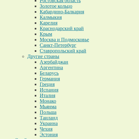
Ростовская область
Золотое кольцо
Кабардино-Балкария
Калмыкия
Карелия
Краснодарский край
Крым
Москва и Подмосковье
Санкт-Петербург
Ставропольский край
Другие страны
Азербайджан
Аргентина
Беларусь
Германия
Греция
Испания
Италия
Монако
Мьянма
Польша
Таиланд
Украина
Чехия
Эстония