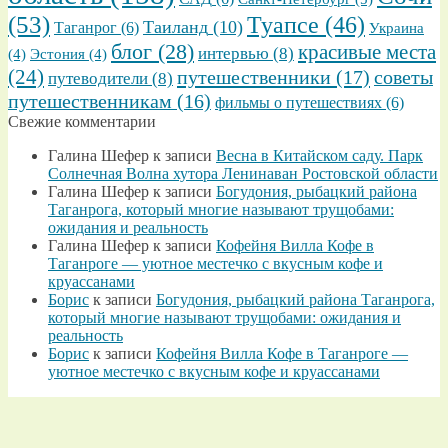
(53)
Туапсе
(46)
Таиланд
(10)
Таганрог
(6)
Украина
блог
(28)
красивые места
интервью
(8)
(4)
Эстония
(4)
(24)
путешественники
(17)
советы
путеводители
(8)
путешественникам
(16)
фильмы о путешествиях
(6)
Свежие комментарии
Галина Шефер
к записи
Весна в Китайском саду. Парк
Солнечная Волна хутора Ленинаван Ростовской области
Галина Шефер
к записи
Богудония, рыбацкий района
Таганрога, который многие называют трущобами:
ожидания и реальность
Галина Шефер
к записи
Кофейня Вилла Кофе в
Таганроге — уютное местечко с вкусным кофе и
круассанами
Борис
к записи
Богудония, рыбацкий района Таганрога,
который многие называют трущобами: ожидания и
реальность
Борис
к записи
Кофейня Вилла Кофе в Таганроге —
уютное местечко с вкусным кофе и круассанами