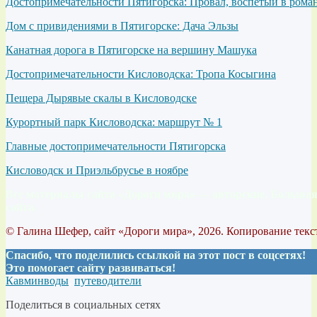
Достопримечательности Пятигорска: Провал, воспетый в роман
Дом с привидениями в Пятигорске: Дача Эльзы
Канатная дорога в Пятигорске на вершину Машука
Достопримечательности Кисловодска: Тропа Косыгина
Пещера Дырявые скалы в Кисловодске
Курортный парк Кисловодска: маршрут № 1
Главные достопримечательности Пятигорска
Кисловодск и Приэльбрусье в ноябре
Все материалы сайта «Дороги мира» — авторские. Большая 
сайта.
© Галина Шефер, сайт «Дороги мира», 2026. Копирование текс
Спасибо, что поделились ссылкой на этот пост в соцсетях!
Это помогает сайту развиваться!
Кавминводы
,
путеводители
Поделиться в социальных сетях