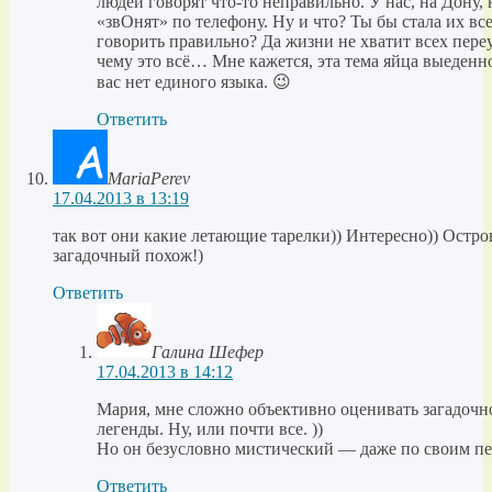
людей говорят что-то неправильно. У нас, на Дону
«звОнят» по телефону. Ну и что? Ты бы стала их вс
говорить правильно? Да жизни не хватит всех пере
чему это всё… Мне кажется, эта тема яйца выеденног
вас нет единого языка. 😉
Ответить
MariaPerev
17.04.2013 в 13:19
так вот они какие летающие тарелки)) Интересно)) Остро
загадочный похож!)
Ответить
Галина Шефер
17.04.2013 в 14:12
Мария, мне сложно объективно оценивать загадочнос
легенды. Ну, или почти все. ))
Но он безусловно мистический — даже по своим пе
Ответить