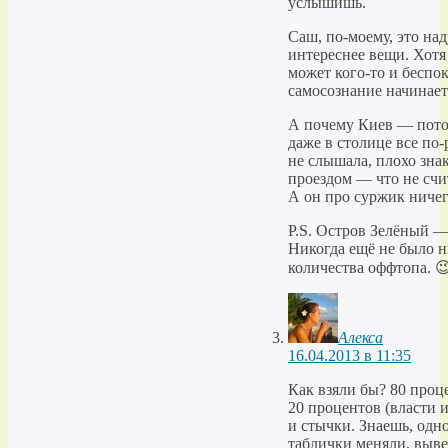
услышишь.
Саш, по-моему, это на
интереснее вещи. Хотя
может кого-то и беспо
самосознание начинаетс
А почему Киев — потом
даже в столице все по-
не слышала, плохо зна
проездом — что не счит
А он про суржик ничего
P.S. Остров Зелёный —
Никогда ещё не было н
количества оффтопа. 
Алекса
16.04.2013 в 11:35
Как взяли бы? 80 проце
20 процентов (власти 
и стычки. Знаешь, одн
таблички меняли, выве