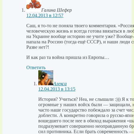
Галина Шефер
12.04.2013 в 12:57
Саш, я то-то не поняла твоего комментария. «Россия
человеческую жизнь и всегда готова ввязаться в лю
на Украине вообще историю не учите уже? Вообще-
напала на Россию (тогда ещё СССР), и наши люди 
Разве нет?!
И как раз та война пришла из Европы…
Ответить
Алекса
12.04.2013 в 13:15
История? Учиться? Неа, не слышали :))) Я к т
огромные у наших войск были — защищали, н
часто наше государство побеждало за счет чи
доблести. А конкретно говорила о русско-япо
вошедшего после нее в обиход выражения «ша
подразумевает совершенно неоправданную бр
сил противника. Если брать современность —