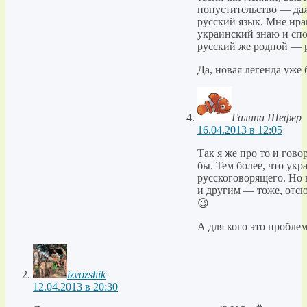
попустительство — даж
русский язык. Мне нрав
украинский знаю и сп
русский же родной — р
Да, новая легенда уже 
Галина Шефер
16.04.2013 в 12:05
Так я же про то и гов
бы. Тем более, что укр
русскоговорящего. Но в
и другим — тоже, отсю
😉
А для кого это проблем
izvozshik
12.04.2013 в 20:30