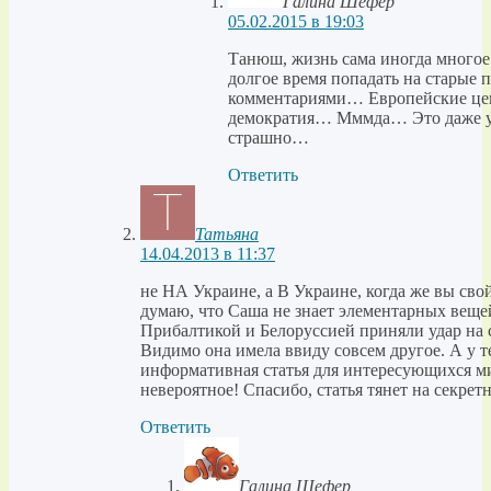
Галина Шефер
05.02.2015 в 19:03
Танюш, жизнь сама иногда многое 
долгое время попадать на старые 
комментариями… Европейские це
демократия… Мммда… Это даже уж
страшно…
Ответить
Татьяна
14.04.2013 в 11:37
не НА Украине, а В Украине, когда же вы свой
думаю, что Саша не знает элементарных веще
Прибалтикой и Белоруссией приняли удар на 
Видимо она имела ввиду совсем другое. А у т
информативная статья для интересующихся м
невероятное! Спасибо, статья тянет на секрет
Ответить
Галина Шефер