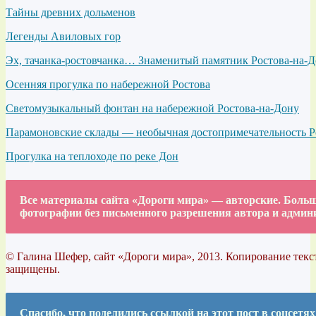
Тайны древних дольменов
Легенды Авиловых гор
Эх, тачанка-ростовчанка… Знаменитый памятник Ростова-на-
Осенняя прогулка по набережной Ростова
Светомузыкальный фонтан на набережной Ростова-на-Дону
Парамоновские склады — необычная достопримечательность Р
Прогулка на теплоходе по реке Дон
Все материалы сайта «Дороги мира» — авторские. Больша
фотографии без письменного разрешения автора и админ
© Галина Шефер, сайт «Дороги мира», 2013. Копирование текст
защищены.
Спасибо, что поделились ссылкой на этот пост в соцсетях