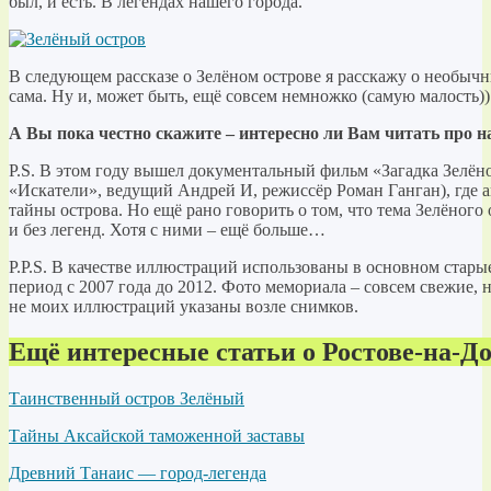
был, и есть. В легендах нашего города.
В следующем рассказе о Зелёном острове я расскажу о необычн
сама. Ну и, может быть, ещё совсем немножко (самую малость)
А Вы пока честно скажите – интересно ли Вам читать про 
P.S. В этом году вышел документальный фильм «Загадка Зелён
«Искатели», ведущий Андрей И, режиссёр Роман Ганган), где ав
тайны острова. Но ещё рано говорить о том, что тема Зелёного
и без легенд. Хотя с ними – ещё больше…
P.P.S. В качестве иллюстраций использованы в основном стар
период с 2007 года до 2012. Фото мемориала – совсем свежие, 
не моих иллюстраций указаны возле снимков.
Ещё интересные статьи о Ростове-на-До
Таинственный остров Зелёный
Тайны Аксайской таможенной заставы
Древний Танаис — город-легенда