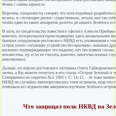
Фото с сайта topwar.ru
Впрочем, специалисты говорят, что хотя подобные разработки
велись, и «летающие диски» существовали, летали они так себ
чтобы один из таких аппаратов долетел до нашего Зелёного ост
И хотя, по свидетельству известного уфолога Алексея Приймы (
конечно, интересовался происходящими здесь аномальными явл
бывших сотрудников ростовского НКВД есть упоминания о том
остров упало «летающее устройство без крыльев», никаких дру
косвенно подтверждающих это падение, нет (во всяком случае
неизвестны, ну, если не считать, конечно, многочисленных слу
невозможно).
Дальше, по версии ростовского эзотерика Олега Гайворонского
лично, а Вы можете почитать в его статье «Остров Зеленый и ч
Совершенно не секретно №3. 1991 г. С. 14–15. – её тоже можно
НКВД не случайно заинтересовались этим островом, ведь что-т
помешала исследователям завершить изучение Зелёного остро
Что защищал полк НКВД на Зел