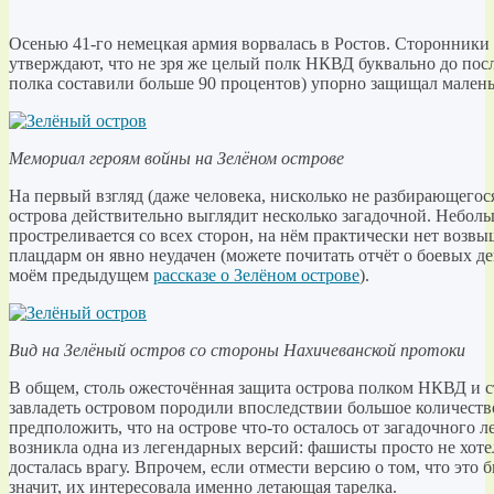
Осенью 41-го немецкая армия ворвалась в Ростов. Сторонники
утверждают, что не зря же целый полк НКВД буквально до пос
полка составили больше 90 процентов) упорно защищал малень
Мемориал героям войны на Зелёном острове
На первый взгляд (даже человека, нисколько не разбирающегося
острова действительно выглядит несколько загадочной. Небол
простреливается со всех сторон, на нём практически нет возв
плацдарм он явно неудачен (можете почитать отчёт о боевых д
моём предыдущем
рассказе о Зелёном острове
).
Вид на Зелёный остров со стороны Нахичеванской протоки
В общем, столь ожесточённая защита острова полком НКВД и 
завладеть островом породили впоследствии большое количеств
предположить, что на острове что-то осталось от загадочного л
возникла одна из легендарных версий: фашисты просто не хоте
досталась врагу. Впрочем, если отмести версию о том, что это 
значит, их интересовала именно летающая тарелка.