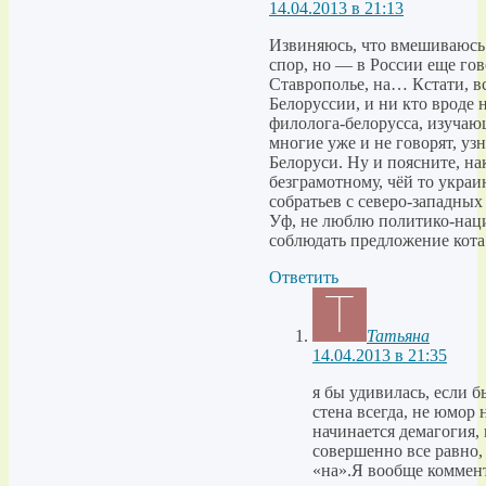
14.04.2013 в 21:13
Извиняюсь, что вмешиваюсь
спор, но — в России еще гов
Ставрополье, на… Кстати, вс
Белоруссии, и ни кто вроде н
филолога-белорусса, изучаю
многие уже и не говорят, уз
Белоруси. Ну и поясните, на
безграмотному, чёй то укра
собратьев с северо-западных
Уф, не люблю политико-нац
соблюдать предложение кота
Ответить
Татьяна
14.04.2013 в 21:35
я бы удивилась, если б
стена всегда, не юмор 
начинается демагогия,
совершенно все равно, 
«на».Я вообще коммент