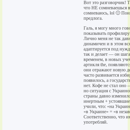
Вот это разговорчик! 
что НЕ сомневаешься в
сомневаюсь, lol 🙂 По
предлога.
Галь, я могу много гов
показывать профилирую
Лично меня не так дав
динамичен и в этом вс
адаптируется под нуж
так и делает — он шага
временем, в новых уч
артикля the, появляютс
они отражают новую де
часто развивается изб
появилось, а государс
нет. Кофе не стал оно
но ситуация с Украино
страны давно изменился
инертным + устоявшиес
учили, что: «на Украи
«в Украине» = «в неза
Соответственно, что и
употребляй.