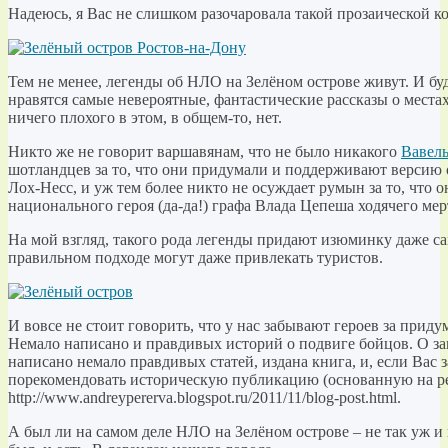
Надеюсь, я Вас не слишком разочаровала такой прозаической 
Тем не менее, легенды об НЛО на Зелёном острове живут. И бу
нравятся самые невероятные, фантастические рассказы о местах
ничего плохого в этом, в общем-то, нет.
Никто же не говорит варшавянам, что не было никакого
Вавель
шотландцев за то, что они придумали и поддерживают версию 
Лох-Несс, и уж тем более никто не осуждает румын за то, что о
национального героя (да-да!) графа Влада Цепеша ходячего ме
На мой взгляд, такого рода легенды придают изюминку даже с
правильном подходе могут даже привлекать туристов.
И вовсе не стоит говорить, что у нас забывают героев за прид
Немало написано и правдивых историй о подвиге бойцов. О з
написано немало правдивых статей, издана книга, и, если Вас з
порекомендовать историческую публикацию (основанную на реа
http://www.andreypererva.blogspot.ru/2011/11/blog-post.html.
А был ли на самом деле НЛО на Зелёном острове – не так уж и 