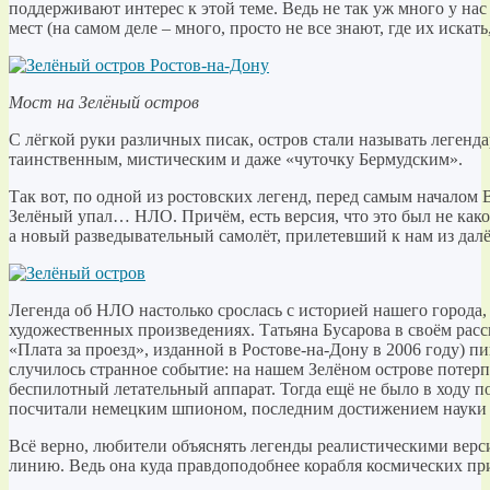
поддерживают интерес к этой теме. Ведь не так уж много у на
мест (на самом деле – много, просто не все знают, где их искать
Мост на Зелёный остров
С лёгкой руки различных писак, остров стали называть легенд
таинственным, мистическим и даже «чуточку Бермудским».
Так вот, по одной из ростовских легенд, перед самым началом
Зелёный упал… НЛО. Причём, есть версия, что это был не как
а новый разведывательный самолёт, прилетевший к нам из да
Легенда об НЛО настолько срослась с историей нашего города,
художественных произведениях. Татьяна Бусарова в своём расс
«Плата за проезд», изданной в Ростове-на-Дону в 2006 году) п
случилось странное событие: на нашем Зелёном острове потер
беспилотный летательный аппарат. Тогда ещё не было в ходу 
посчитали немецким шпионом, последним достижением науки 
Всё верно, любители объяснять легенды реалистическими верс
линию. Ведь она куда правдоподобнее корабля космических пр