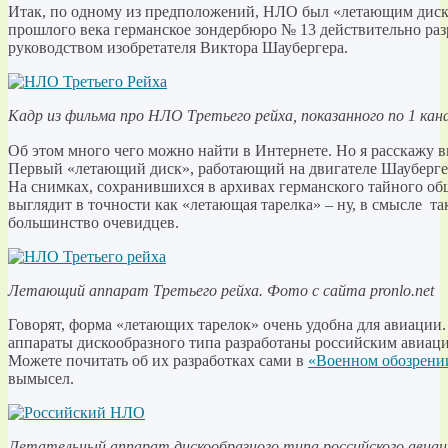
Итак, по одному из предположений, НЛО был «летающим диско
прошлого века германское зондербюро № 13 действительно ра
руководством изобретателя Виктора Шаубергера.
Кадр из фильма про НЛО Третьего рейха, показанного по 1 кана
Об этом много чего можно найти в Интернете. Но я расскажу вк
Первый «летающий диск», работающий на двигателе Шаубергера
На снимках, сохранившихся в архивах германского тайного об
выглядит в точности как «летающая тарелка» – ну, в смысле 
большинство очевидцев.
Летающий аппарат Третьего рейха. Фото с сайта pronlo.net
Говорят, форма «летающих тарелок» очень удобна для авиации
аппараты дискообразного типа разработаны российским ави
Можете почитать об их разработках сами в
«Военном обозрени
вымысел.
Летательный аппарат дискообразного типа российского авиа