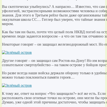
Вы скептически улыбнулись? А напрасно… Известно, что сам 
уфологией, экстрасенсорными возможностями человека и собир
знания. Для этого в Третьем рейхе были даже организованы т
оккультная школа СС… Гитлер был уверен, что тайные знания 
миром.
Как бы там ни было, почти что целый полк НКВД погиб на остр
времени люди задаются вопросом – а что он там так отчаянно
Некоторые говорят – он защищал железнодорожный мост. Но е
Другие говорят – он защищал сам Ростов-на-Дону! Но им возра
сознательное смертоубийство – на таком острове у бойцов пр
Но разве всегда наши войска держали оборону только в удобны
можно только поклониться памяти героев…
К тому же, ответ на вопрос «Что защищали?» всё же есть. Есл
расположить свои огневые точки на острове, они могли бы про
Думаю, уже одной этой причины достаточно, чтобы защищать