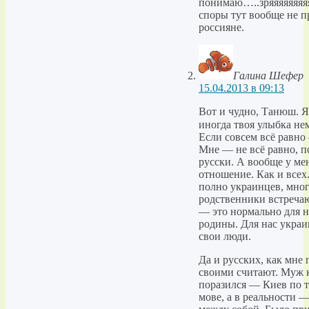
понимаю…..зряяяяяяяя
споры тут вообще не п
россияне.
Галина Шефер
15.04.2013 в 09:13
Вот и чудно, Танюш. Я
иногда твоя улыбка нем
Если совсем всё равно
Мне — не всё равно, п
русски. А вообще у ме
отношение. Как и всех.
полно украинцев, мног
родственники встреча
— это нормально для 
родины. Для нас украи
свои люди.
Да и русских, как мне 
своими считают. Муж 
поразился — Киев по т
мове, а в реальности —