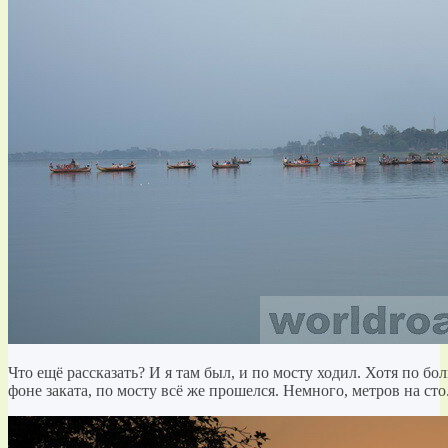
Что ещё рассказать? И я там был, и по мосту ходил. Хотя по бо
фоне заката, по мосту всё же прошелся. Немного, метров на сто