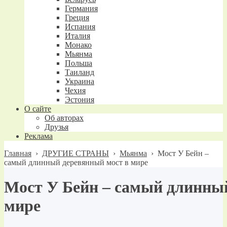
Германия
Греция
Испания
Италия
Монако
Мьянма
Польша
Таиланд
Украина
Чехия
Эстония
О сайте
Об авторах
Друзья
Реклама
Главная
›
ДРУГИЕ СТРАНЫ
›
Мьянма
›
Мост У Бейн –
самый длинный деревянный мост в мире
Мост У Бейн – самый длинны
мире