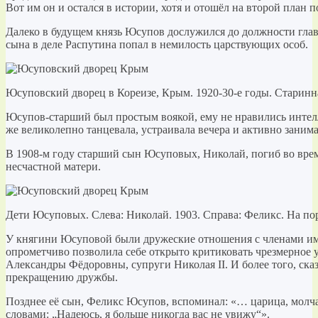
Вот им он и остался в истории, хотя и отошёл на второй план 
Далеко в будущем князь Юсупов дослужился до должности гла
сына в деле Распутина попал в немилость царствующих особ.
Юсуповский дворец в Кореизе, Крым. 1920-30-е годы. Старинн
Юсупов-старший был простым воякой, ему не нравились интел
же великолепно танцевала, устраивала вечера и активно заним
В 1908-м году старший сын Юсуповых, Николай, погиб во врем
несчастной матери.
Дети Юсуповых. Слева: Николай. 1903. Справа: Феликс. На пор
У княгини Юсуповой были дружеские отношения с членами имп
опрометчиво позволила себе открыто критиковать чрезмерное
Александры Фёдоровны, супруги Николая II. И более того, сказ
прекращению дружбы.
Позднее её сын, Феликс Юсупов, вспоминал: «… царица, молча 
словами: „Надеюсь, я больше никогда вас не увижу“».