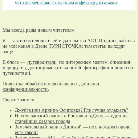
уютное местечко с вкусным кофе и круассанами
Мы всегда рады новым читателям
Я — автор путеводителей издательства АСТ. Подписывайтесь
на мой канал в Дзене
ТУРИСТОЧКА
: там статьи выходят
чаще.
В блоге —
путеводители
по интересным местам, описания
маршрутов, достопримечательностей, фотографии и видео из
путешествий.
Политика обработки персональных данных и
конфиденциальности
.
Свежие записи
Джубга или Архипо-Осиповка? Где лучше отдыхать?
Нахичеванский рынок в Ростове-на-Дону — один из
старейших базаров города
Замечательный парк в Динской — не в каждом городе
есть такой!
Замок у трассы М4 — Сад Грёз в Кореновске. Стоит ли