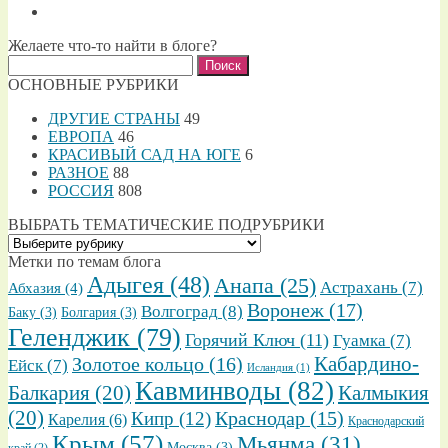
Желаете что-то найти в блоге?
Найти:
ОСНОВНЫЕ РУБРИКИ
ДРУГИЕ СТРАНЫ
49
ЕВРОПА
46
КРАСИВЫЙ САД НА ЮГЕ
6
РАЗНОЕ
88
РОССИЯ
808
ВЫБРАТЬ ТЕМАТИЧЕСКИЕ ПОДРУБРИКИ
ВЫБРАТЬ
ТЕМАТИЧЕСКИЕ
Метки по темам блога
ПОДРУБРИКИ
Адыгея
(48)
Анапа
(25)
Астрахань
(7)
Абхазия
(4)
Воронеж
(17)
Волгоград
(8)
Баку
(3)
Болгария
(3)
Геленджик
(79)
Горячий Ключ
(11)
Гуамка
(7)
Золотое кольцо
(16)
Кабардино-
Ейск
(7)
Исландия
(1)
Кавминводы
(82)
Балкария
(20)
Калмыкия
(20)
Кипр
(12)
Краснодар
(15)
Карелия
(6)
Краснодарский
Крым
(57)
Мьянма
(31)
Москва
(3)
край
(2)