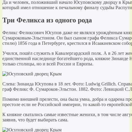
Да и человек, положивший начало Юсуповскому дворцу в Крыму
который имел отношение к печальному финалу судьбы Распути
Три Феликса из одного рода
Феликс Феликсович Юсупов даже не являлся урождённым княз
Сумароковым-Эльстоном. Он был сыном графа Феликса Сумарок
стилю) 1856 года в Петербурге, крестился в Исаакиевском собо
Учился, пошёл служить в Кавалергардский полк. А в 26 лет же
единственной наследнице богатейшего рода, княжне Зинаиде 
только столицы, но и всей России и Европы.
Слева: Зинаида Юсупова в 18 лет. Фото: Ludwig Grillich. Спр
граф Феликс Ф. Сумароков-Эльстон. 1882. Фото: Левицкий С.
Помимо внешней прелести, она была умна, добра и одарена про
престоле если не Российской империи, то какой-то европейско
К княжне сватались самые известные женихи, в том числе авгу
заявив, что будет выбирать сама.