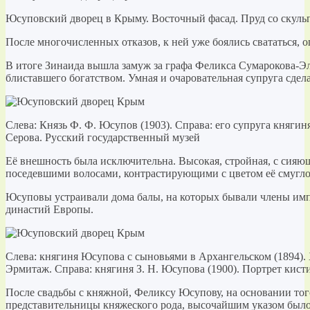
Юсуповский дворец в Крыму. Восточный фасад. Пруд со скуль
После многочисленных отказов, к ней уже боялись свататься, 
В итоге Зинаида вышла замуж за графа Феликса Сумарокова-Эл
блиставшего богатством. Умная и очаровательная супруга сдела
Слева: Князь Ф. Ф. Юсупов (1903). Справа: его супруга княгин
Серова. Русский государственный музей
Её внешность была исключительна. Высокая, стройная, с сияю
поседевшими волосами, контрастирующими с цветом её смугло
Юсуповы устраивали дома балы, на которых бывали члены имп
династий Европы.
Слева: княгиня Юсупова с сыновьями в Архангельском (1894)
Эрмитаж. Справа: княгиня З. Н. Юсупова (1900). Портрет кис
После свадьбы с княжной, Феликсу Юсупову, на основании того
представительницы княжеского рода, высочайшим указом был