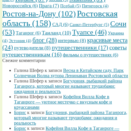
Прага
(7)
Новороссийск
(6)
Псебай
(5)
Пятигорск
(4)
Ростовская
Ростов-на-Дону
(102)
область
(158)
Сочи
САД
(6)
Санкт-Петербург
(5)
(53)
Туапсе
(46)
Таиланд
(10)
Таганрог
(6)
Украина
блог
(28)
красивые места
интервью
(8)
(4)
Эстония
(4)
(24)
путешественники
(17)
советы
путеводители
(8)
путешественникам
(16)
фильмы о путешествиях
(6)
Свежие комментарии
Галина Шефер
к записи
Весна в Китайском саду. Парк
Солнечная Волна хутора Ленинаван Ростовской области
Галина Шефер
к записи
Богудония, рыбацкий района
Таганрога, который многие называют трущобами:
ожидания и реальность
Галина Шефер
к записи
Кофейня Вилла Кофе в
Таганроге — уютное местечко с вкусным кофе и
круассанами
Борис
к записи
Богудония, рыбацкий района Таганрога,
который многие называют трущобами: ожидания и
реальность
Борис
к записи
Кофейня Вилла Кофе в Таганроге —