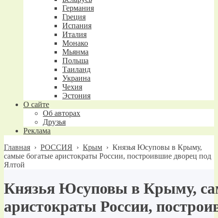
Германия
Греция
Испания
Италия
Монако
Мьянма
Польша
Таиланд
Украина
Чехия
Эстония
О сайте
Об авторах
Друзья
Реклама
Главная
›
РОССИЯ
›
Крым
›
Князья Юсуповы в Крыму,
самые богатые аристократы России, построившие дворец под
Ялтой
Князья Юсуповы в Крыму, са
аристократы России, построи