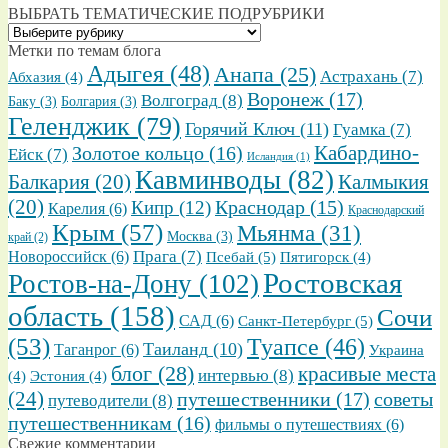
ВЫБРАТЬ ТЕМАТИЧЕСКИЕ ПОДРУБРИКИ
ВЫБРАТЬ
ТЕМАТИЧЕСКИЕ
Метки по темам блога
ПОДРУБРИКИ
Адыгея
(48)
Анапа
(25)
Астрахань
(7)
Абхазия
(4)
Воронеж
(17)
Волгоград
(8)
Баку
(3)
Болгария
(3)
Геленджик
(79)
Горячий Ключ
(11)
Гуамка
(7)
Золотое кольцо
(16)
Кабардино-
Ейск
(7)
Исландия
(1)
Кавминводы
(82)
Балкария
(20)
Калмыкия
(20)
Кипр
(12)
Краснодар
(15)
Карелия
(6)
Краснодарский
Крым
(57)
Мьянма
(31)
Москва
(3)
край
(2)
Прага
(7)
Новороссийск
(6)
Псебай
(5)
Пятигорск
(4)
Ростовская
Ростов-на-Дону
(102)
область
(158)
Сочи
САД
(6)
Санкт-Петербург
(5)
(53)
Туапсе
(46)
Таиланд
(10)
Таганрог
(6)
Украина
блог
(28)
красивые места
интервью
(8)
(4)
Эстония
(4)
(24)
путешественники
(17)
советы
путеводители
(8)
путешественникам
(16)
фильмы о путешествиях
(6)
Свежие комментарии