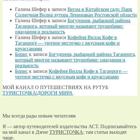
Галина Шефер
к записи
Весна в Китайском саду. Парк
Солнечная Волна хутора Ленинаван Ростовской области
Галина Шефер
к записи
Богудония, рыбацкий района
Таганрога, который многие называют трущобами:
ожидания и реальность
Галина Шефер
к записи
Кофейня Вилла Кофе в
Таганроге — уютное местечко с вкусным кофе и
круассанами
Борис
к записи
Богудония, рыбацкий района Таганрога,
который многие называют трущобами: ожидания и
реальность
Борис
к записи
Кофейня Вилла Кофе в Таганроге —
уютное местечко с вкусным кофе и круассанами
МОЙ КАНАЛ О ПУТЕШЕСТВИЯХ НА РУТУБ
ТУРИСТОЧКА|ДОРОГИ МИРА
Мы всегда рады новым читателям
Я — автор путеводителей издательства АСТ. Подписывайтесь
на мой канал в Дзене
ТУРИСТОЧКА
: там статьи выходят
чаще.