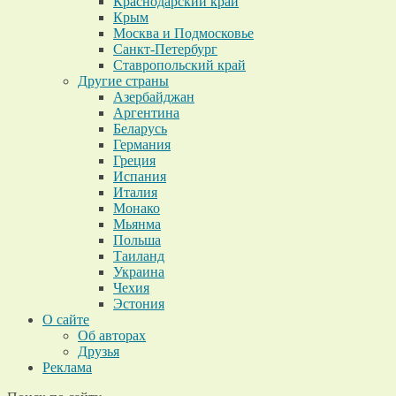
Краснодарский край
Крым
Москва и Подмосковье
Санкт-Петербург
Ставропольский край
Другие страны
Азербайджан
Аргентина
Беларусь
Германия
Греция
Испания
Италия
Монако
Мьянма
Польша
Таиланд
Украина
Чехия
Эстония
О сайте
Об авторах
Друзья
Реклама