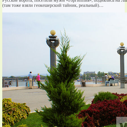
Русские ворота, посетили музей «Горгиппия», поднялись на Лы
(там тоже взяли геокешерский тайник, реальный)…