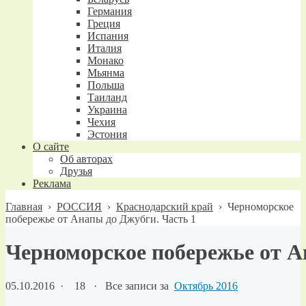
Германия
Греция
Испания
Италия
Монако
Мьянма
Польша
Таиланд
Украина
Чехия
Эстония
О сайте
Об авторах
Друзья
Реклама
Главная
›
РОССИЯ
›
Краснодарский край
›
Черноморское
побережье от Анапы до Джубги. Часть 1
Черноморское побережье от А
05.10.2016
·
18 ·
Все записи за
Октябрь 2016