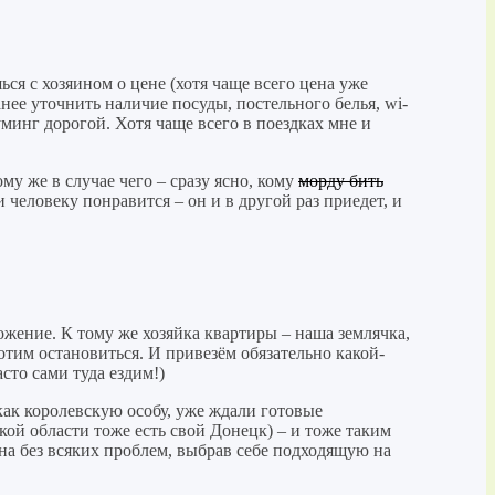
ся с хозяином о цене (хотя чаще всего цена уже
анее уточнить наличие посуды, постельного белья, wi-
уминг дорогой. Хотя чаще всего в поездках мне и
у же в случае чего – сразу ясно, кому
морду бить
 человеку понравится – он и в другой раз приедет, и
ложение. К тому же хозяйка квартиры – наша землячка,
хотим остановиться. И привезём обязательно какой-
сто сами туда ездим!)
как королевскую особу, уже ждали готовые
вской области тоже есть свой Донецк) – и тоже таким
на без всяких проблем, выбрав себе подходящую на