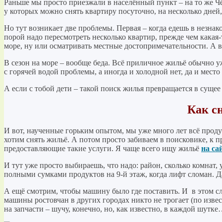
Раньше мы просто приезжали в населённый пункт – на то же Чёрн
у которых можно снять квартиру посуточно, на несколько дней
Но тут возникает две проблемы. Первая – когда едешь в незнако
порой надо пересмотреть несколько квартир, прежде чем какая-т
море, ну или осматривать местные достопримечательности. А в
В сезон на море – вообще беда. Всё приличное жильё обычно уж
с горячей водой проблемы, а иногда и холодной нет, да и мест
А если с тобой дети – такой поиск жилья превращается в суще
Как с
И вот, наученные горьким опытом, мы уже много лет всё проду
хотим снять жильё. А потом просто забиваем в поисковике, к п
предоставляющие такие услуги. Я чаще всего ищу жильё
на са
И тут уже просто выбираешь, что надо: район, сколько комнат,
полными сумками продуктов на 9-й этаж, когда лифт сломан. 
А ещё смотрим, чтобы машину было где поставить. И в этом слу
машины ростовчан в других городах никто не трогает (по извес
на запчасти – шучу, конечно, но, как известно, в каждой шутке