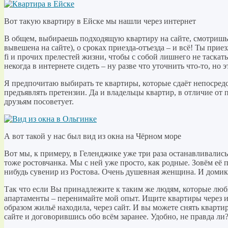
Вот такую квартиру в Ейске мы нашли через интернет
В общем, выбираешь подходящую квартиру на сайте, смотришь н
вывешена на сайте), о сроках приезда-отъезда – и всё! Ты прие
fi и прочих прелестей жизни, чтобы с собой лишнего не таскать
некогда в интернете сидеть – ну разве что уточнить что-то, но
Я предпочитаю выбирать те квартиры, которые сдаёт непосредст
предъявлять претензии. Да и владельцы квартир, в отличие от п
друзьям посоветует.
А вот такой у нас был вид из окна на Чёрном море
Вот мы, к примеру, в Геленджике уже три раза останавливались
тоже ростовчанка. Мы с ней уже просто, как родные. Зовём её 
нибудь сувенир из Ростова. Очень душевная женщина. И домик у
Так что если Вы принадлежите к таким же людям, которые любя
апартаменты – перенимайте мой опыт. Ищите квартиры через ин
образом жильё находила, через сайт. И вы можете снять кварти
сайте и договорившись обо всём заранее. Удобно, не правда ли