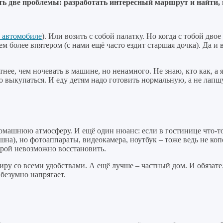
сть две проблемы: разработать интересный маршрут и найти, 
а автомобиле
). Или возить с собой палатку. Но когда с тобой дво
ем более впятером (с нами ещё часто ездит старшая дочка). Да и 
тнее, чем ночевать в машине, но ненамного. Не знаю, кто как, а
 выкупаться. И еду детям надо готовить нормальную, а не лапшу
машнюю атмосферу. И ещё один нюанс: если в гостинице что-то
шна), но фотоаппараты, видеокамера, ноутбук – тоже ведь не ко
орой невозможно восстановить.
иру со всеми удобствами. А ещё лучше – частный дом. И обязате
 безумно напрягает.