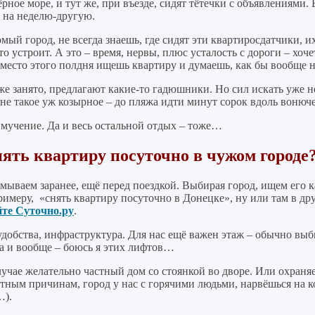
ое море, и тут же, при въезде, сидят тётечки с объявлениями. В
, на неделю-другую.
мый город, не всегда знаешь, где сидят эти квартиросдатчики, их
о устроит. А это – время, нервы, плюс усталость с дороги – хоче
место этого полдня ищешь квартиру и думаешь, как бы вообще н
е занято, предлагают какие-то гадюшники. Но сил искать уже не
о не такое уж козырное – до пляжа идти минут сорок вдоль воню
е мучение. Да и весь остальной отдых – тоже…
нять квартиру посуточно в чужом городе
мываем заранее, ещё перед поездкой. Выбирая город, ищем его к
римеру, «снять квартиру посуточно в Донецке», ну или там в дру
йте Суточно.ру
.
 удобства, инфраструктура. Для нас ещё важен этаж – обычно вы
Да и вообще – боюсь я этих лифтов…
чае желательно частный дом со стоянкой во дворе. Или охраняем
тным причинам, город у нас с горячими людьми, нарвёшься на ко
…).