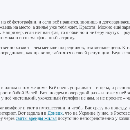
а её фотографии, и если всё нравится, звонишь и договариваешь
зжаешь на место, а жильё уже тебя ждёт. Красота! Можно ещё зар
. Например, если нет вай-фая, то я обычно и не беру ноутук – ро
 это можно и со смарфона по-быстрому.
венно хозяин – чем меньше посредников, тем меньше цена. К том
осредников, как правило, заботятся о своей репутации. Ведь если
 в одном и том же доме. Всё очень устраивает – и цена, и распо
просто бабой Валей. Вот поедем в очередной раз – и тоже у неё 
 неё чистенький, ухоженный (телефон не дам, и не просите – ча
т комфорт и уют в путешествии, и чтобы Вас сразу по приезду, 
тернет. Вот ездила я в
Донецк
, что на Украине (у нас, в Росто
ру через
сайты аренды жилья
посуточно непосредственно у хозяи
?