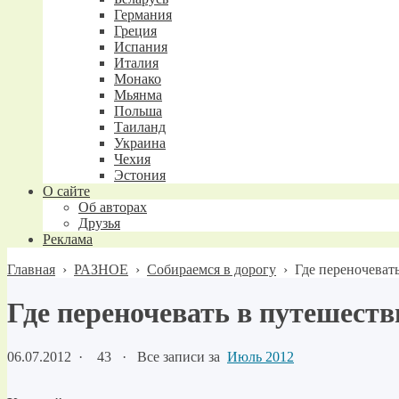
Германия
Греция
Испания
Италия
Монако
Мьянма
Польша
Таиланд
Украина
Чехия
Эстония
О сайте
Об авторах
Друзья
Реклама
Главная
›
РАЗНОЕ
›
Собираемся в дорогу
›
Где переночеват
Где переночевать в путешеств
06.07.2012
·
43 ·
Все записи за
Июль 2012