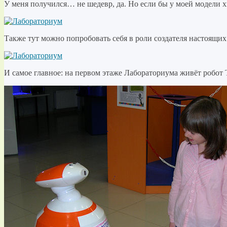
У меня получился… не шедевр, да. Но если бы у моей модели х
Также тут можно попробовать себя в роли создателя настоящих
И самое главное: на первом этаже Лабораториума живёт робот Т