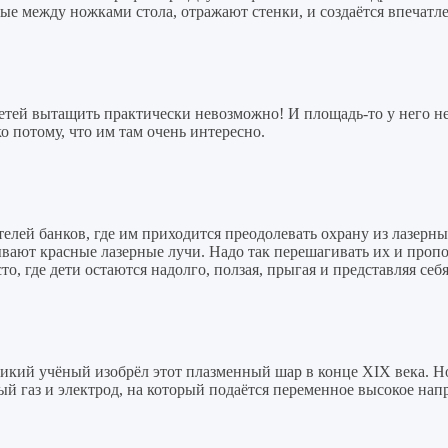
ные между ножками стола, отражают стенки, и создаётся впечатле
детей вытащить практически невозможно! И площадь-то у него не
ко потому, что им там очень интересно.
елей банков, где им приходится преодолевать охрану из лазерны
ают красные лазерные лучи. Надо так перешагивать их и пропол
о, где дети остаются надолго, ползая, прыгая и представляя себ
ликий учёный изобрёл этот плазменный шар в конце XIX века. Но
 газ и электрод, на который подаётся переменное высокое нап