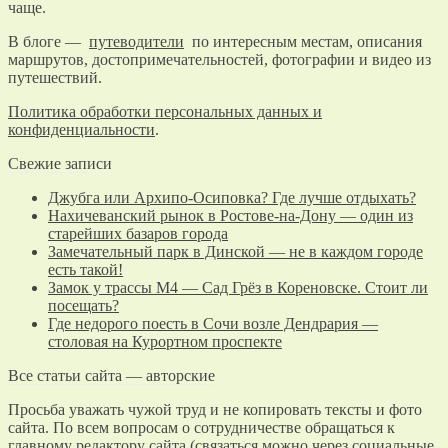
чаще.
В блоге —
путеводители
по интересным местам, описания
маршрутов, достопримечательностей, фотографии и видео из
путешествий.
Политика обработки персональных данных и
конфиденциальности
.
Свежие записи
Джубга или Архипо-Осиповка? Где лучше отдыхать?
Нахичеванский рынок в Ростове-на-Дону — один из
старейших базаров города
Замечательный парк в Динской — не в каждом городе
есть такой!
Замок у трассы М4 — Сад Грёз в Кореновске. Стоит ли
посещать?
Где недорого поесть в Сочи возле Дендрария —
столовая на Курортном проспекте
Все статьи сайта — авторские
Просьба уважать чужой труд и не копировать тексты и фото
сайта. По всем вопросам о сотрудничестве обращаться к
главному редактору сайта (связаться можно через социальные