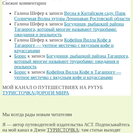
Свежие комментарии
Галина Шефер
к записи
Весна в Китайском саду. Парк
Солнечная Волна хутора Ленинаван Ростовской области
Галина Шефер
к записи
Богудония, рыбацкий района
Таганрога, который многие называют трущобами:
ожидания и реальность
Галина Шефер
к записи
Кофейня Вилла Кофе в
Таганроге — уютное местечко с вкусным кофе и
круассанами
Борис
к записи
Богудония, рыбацкий района Таганрога,
который многие называют трущобами: ожидания и
реальность
Борис
к записи
Кофейня Вилла Кофе в Таганроге —
уютное местечко с вкусным кофе и круассанами
МОЙ КАНАЛ О ПУТЕШЕСТВИЯХ НА РУТУБ
ТУРИСТОЧКА|ДОРОГИ МИРА
Мы всегда рады новым читателям
Я — автор путеводителей издательства АСТ. Подписывайтесь
на мой канал в Дзене
ТУРИСТОЧКА
: там статьи выходят