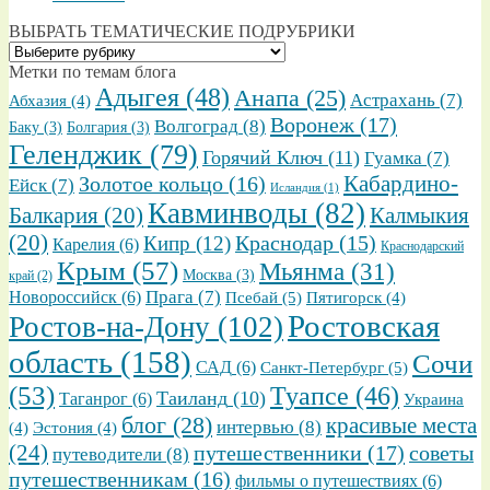
ВЫБРАТЬ ТЕМАТИЧЕСКИЕ ПОДРУБРИКИ
ВЫБРАТЬ
ТЕМАТИЧЕСКИЕ
Метки по темам блога
ПОДРУБРИКИ
Адыгея
(48)
Анапа
(25)
Астрахань
(7)
Абхазия
(4)
Воронеж
(17)
Волгоград
(8)
Баку
(3)
Болгария
(3)
Геленджик
(79)
Горячий Ключ
(11)
Гуамка
(7)
Золотое кольцо
(16)
Кабардино-
Ейск
(7)
Исландия
(1)
Кавминводы
(82)
Балкария
(20)
Калмыкия
(20)
Кипр
(12)
Краснодар
(15)
Карелия
(6)
Краснодарский
Крым
(57)
Мьянма
(31)
Москва
(3)
край
(2)
Прага
(7)
Новороссийск
(6)
Псебай
(5)
Пятигорск
(4)
Ростовская
Ростов-на-Дону
(102)
область
(158)
Сочи
САД
(6)
Санкт-Петербург
(5)
(53)
Туапсе
(46)
Таиланд
(10)
Таганрог
(6)
Украина
блог
(28)
красивые места
интервью
(8)
(4)
Эстония
(4)
(24)
путешественники
(17)
советы
путеводители
(8)
путешественникам
(16)
фильмы о путешествиях
(6)