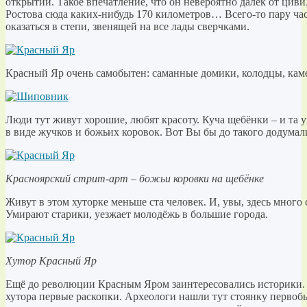
открытий. Такое впечатление, что он невероятно далёк от циви
Ростова сюда каких-нибудь 170 километров… Всего-то пару ча
оказаться в степи, звенящей на все лады сверчками.
Красный Яр очень самобытен: саманные домики, колодцы, ка
Люди тут живут хорошие, любят красоту. Куча щебёнки – и та
в виде жучков и божьих коровок. Вот Вы бы до такого додумал
Красноярский стрит-арт – божьи коровки на щебёнке
Живут в этом хуторке меньше ста человек. И, увы, здесь мно
Умирают старики, уезжает молодёжь в большие города.
Хутор Красный Яр
Ещё до революции Красным Яром заинтересовались историки. 
хутора первые раскопки. Археологи нашли тут стоянку первобы