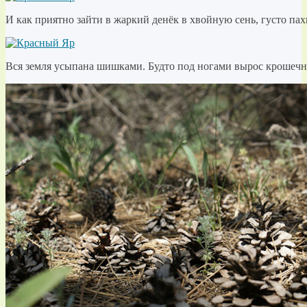
И как приятно зайти в жаркий денёк в хвойную сень, густо п
Вся земля усыпана шишками. Будто под ногами вырос крошеч