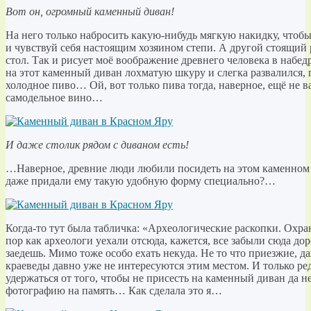
Вот он, огромный каменный диван!
На него только набросить какую-нибудь мягкую накидку, чтобы
и чувствуй себя настоящим хозяином степи. А другой стоящий
стол. Так и рисует моё воображение древнего человека в набе
на этот каменный диван лохматую шкуру и слегка развалился,
холодное пиво… Ой, вот только пива тогда, наверное, ещё не в
самодельное вино…
И даже столик рядом с диваном есть!
…Наверное, древние люди любили посидеть на этом каменном д
даже придали ему такую удобную форму специально?…
Когда-то тут была табличка: «Археологические раскопки. Охран
пор как археологи уехали отсюда, кажется, все забыли сюда дор
заедешь. Мимо тоже особо ехать некуда. Не то что приезжие, д
краеведы давно уже не интересуются этим местом. И только ре
удержаться от того, чтобы не присесть на каменный диван да н
фотографию на память… Как сделала это я…