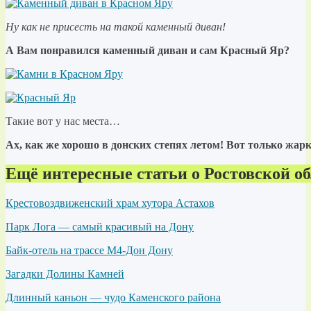
Ну как не присесть на такой каменный диван!
А Вам понравился каменный диван и сам Красный Яр?
Такие вот у нас места…
Ах, как же хорошо в донских степях летом! Вот только жа
Ещё интересные статьи о Ростовской об
Крестовоздвиженский храм хутора Астахов
Парк Лога — самый красивый на Дону
Байк-отель на трассе М4-Дон Дону
Загадки Долины Камней
Длинный каньон — чудо Каменского района