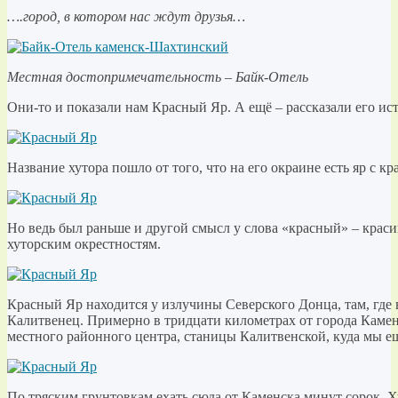
….город, в котором нас ждут друзья…
Местная достопримечательность – Байк-Отель
Они-то и показали нам Красный Яр. А ещё – рассказали его ис
Название хутора пошло от того, что на его окраине есть яр с кр
Но ведь был раньше и другой смысл у слова «красный» – краси
хуторским окрестностям.
Красный Яр находится у излучины Северского Донца, там, где 
Калитвенец. Примерно в тридцати километрах от города Камен
местного районного центра, станицы Калитвенской, куда мы ещ
По тряским грунтовкам ехать сюда от Каменска минут сорок. Ху