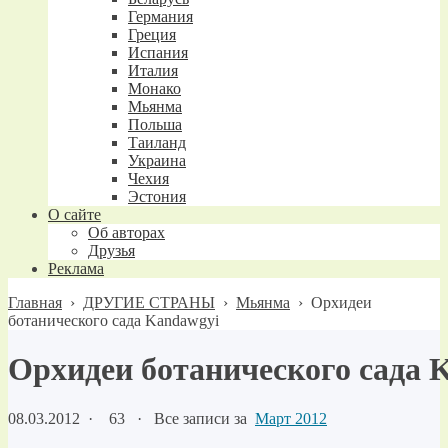
Германия
Греция
Испания
Италия
Монако
Мьянма
Польша
Таиланд
Украина
Чехия
Эстония
О сайте
Об авторах
Друзья
Реклама
Главная
›
ДРУГИЕ СТРАНЫ
›
Мьянма
›
Орхидеи
ботанического сада Kandawgyi
Орхидеи ботанического сада 
08.03.2012
·
63 ·
Все записи за
Март 2012