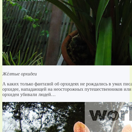
Жёлтые орхидеи
А каких только фантазий об орхидеях не рождались в умах писа
орхидее, нападающей на неосторожных путешественников или 
орхидеи убивали людей…