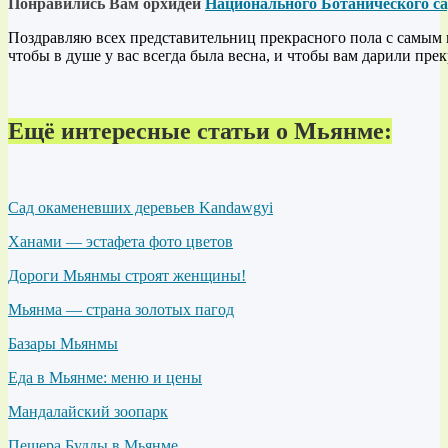
Понравились Вам орхидеи
Национального Ботанического с
Поздравляю всех представительниц прекрасного пола с самым
чтобы в душе у вас всегда была весна, и чтобы вам дарили пр
Ещё интересные статьи о Мьянме:
Сад окаменевших деревьев Kandawgyi
Ханами — эстафета фото цветов
Дороги Мьянмы строят женщины!
Мьянма — страна золотых пагод
Базары Мьянмы
Еда в Мьянме: меню и цены
Мандалайский зоопарк
Пещера Будды в Мьянме