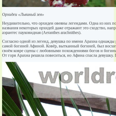
Орхидеи «Львиный зев»
Неудивительно, что орхидеи овеяны легендами. Одна из них п
названия некоторых орхидей даже отражают это сходство, наприм
аэрантес пауковидная (Aeranthes arachnithes).
Согласно одной из легенд, девушка по имени Арахна однажды р
самой богиней Афиной. Ковёр, вытканный богиней, был восхит
своём ковре сцены с любовными похождениями богов и богинь
От горя Арахна решила повеситься, но Афина спасла девушку. 