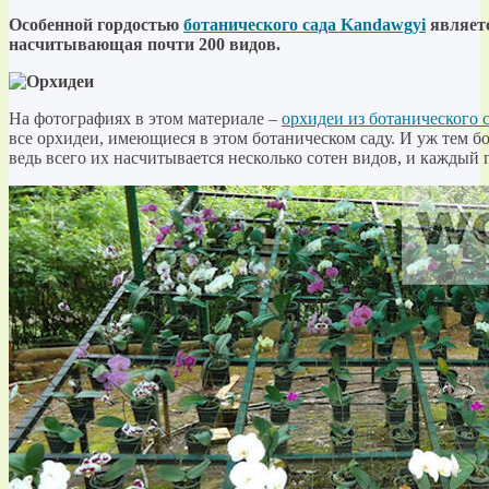
Особенной гордостью
ботанического сада
Kandawgyi
являет
насчитывающая почти 200 видов.
На фотографиях в этом материале –
орхидеи из ботанического 
все орхидеи, имеющиеся в этом ботаническом саду. И уж тем б
ведь всего их насчитывается несколько сотен видов, и каждый