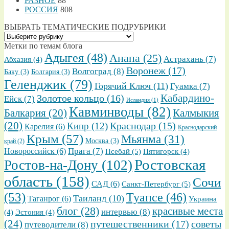
РАЗНОЕ
88
РОССИЯ
808
ВЫБРАТЬ ТЕМАТИЧЕСКИЕ ПОДРУБРИКИ
ВЫБРАТЬ
ТЕМАТИЧЕСКИЕ
Метки по темам блога
ПОДРУБРИКИ
Адыгея
(48)
Анапа
(25)
Астрахань
(7)
Абхазия
(4)
Воронеж
(17)
Волгоград
(8)
Баку
(3)
Болгария
(3)
Геленджик
(79)
Горячий Ключ
(11)
Гуамка
(7)
Золотое кольцо
(16)
Кабардино-
Ейск
(7)
Исландия
(1)
Кавминводы
(82)
Балкария
(20)
Калмыкия
(20)
Кипр
(12)
Краснодар
(15)
Карелия
(6)
Краснодарский
Крым
(57)
Мьянма
(31)
Москва
(3)
край
(2)
Прага
(7)
Новороссийск
(6)
Псебай
(5)
Пятигорск
(4)
Ростовская
Ростов-на-Дону
(102)
область
(158)
Сочи
САД
(6)
Санкт-Петербург
(5)
(53)
Туапсе
(46)
Таиланд
(10)
Таганрог
(6)
Украина
блог
(28)
красивые места
интервью
(8)
(4)
Эстония
(4)
(24)
путешественники
(17)
советы
путеводители
(8)