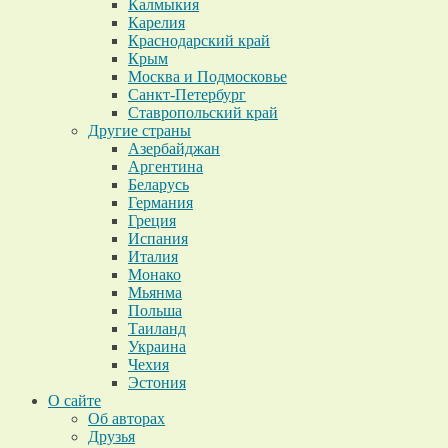
Калмыкия
Карелия
Краснодарский край
Крым
Москва и Подмосковье
Санкт-Петербург
Ставропольский край
Другие страны
Азербайджан
Аргентина
Беларусь
Германия
Греция
Испания
Италия
Монако
Мьянма
Польша
Таиланд
Украина
Чехия
Эстония
О сайте
Об авторах
Друзья