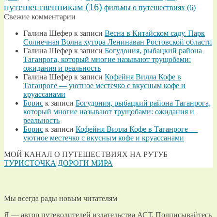
путешественникам
(16)
фильмы о путешествиях
(6)
Свежие комментарии
Галина Шефер
к записи
Весна в Китайском саду. Парк
Солнечная Волна хутора Ленинаван Ростовской области
Галина Шефер
к записи
Богудония, рыбацкий района
Таганрога, который многие называют трущобами:
ожидания и реальность
Галина Шефер
к записи
Кофейня Вилла Кофе в
Таганроге — уютное местечко с вкусным кофе и
круассанами
Борис
к записи
Богудония, рыбацкий района Таганрога,
который многие называют трущобами: ожидания и
реальность
Борис
к записи
Кофейня Вилла Кофе в Таганроге —
уютное местечко с вкусным кофе и круассанами
МОЙ КАНАЛ О ПУТЕШЕСТВИЯХ НА РУТУБ
ТУРИСТОЧКА|ДОРОГИ МИРА
Мы всегда рады новым читателям
Я — автор путеводителей издательства АСТ. Подписывайтесь