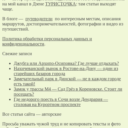
на мой канал в Дзене
ТУРИСТОЧКА
: там статьи выходят
чаще.
В блоге —
путеводители
по интересным местам, описания
маршрутов, достопримечательностей, фотографии и видео из
путешествий.
Политика обработки персональных данных и
конфиденциальности
.
Свежие записи
Джубга или Архипо-Осиповка? Где лучше отдыхать?
Нахичеванский рынок в Ростове-на-Дону — один из
старейших базаров города
Замечательный парк в Динской — не в каждом городе
есть такой!
Замок у трассы М4 — Сад Грёз в Кореновске. Стоит ли
посещать?
Где недорого поесть в Сочи возле Дендрария —
столовая на Курортном проспекте
Все статьи сайта — авторские
Просьба уважать чужой труд и не копировать тексты и фото