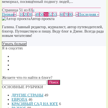
мемориал, посвящённый подвигу людей,...
Страница 51 из 83
«
Первая
«
...
10
20
30
...
49
50
51
52
53
...
60
70
80
...
»
Последняя »
Автор проекта
Галина. Главный редактор, журналист, автор путеводителей,
блогер. Путешествую и пишу. Веду блог в Дзене. Всегда рада
новым читателям!
Узнать больше
Я в соцсетях
Желаете что-то найти в блоге?
Найти:
ОСНОВНЫЕ РУБРИКИ
ДРУГИЕ СТРАНЫ
49
ЕВРОПА
46
КРАСИВЫЙ САД НА ЮГЕ
6