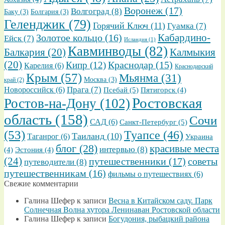
Воронеж
(17)
Волгоград
(8)
Баку
(3)
Болгария
(3)
Геленджик
(79)
Горячий Ключ
(11)
Гуамка
(7)
Золотое кольцо
(16)
Кабардино-
Ейск
(7)
Исландия
(1)
Кавминводы
(82)
Балкария
(20)
Калмыкия
(20)
Кипр
(12)
Краснодар
(15)
Карелия
(6)
Краснодарский
Крым
(57)
Мьянма
(31)
Москва
(3)
край
(2)
Прага
(7)
Новороссийск
(6)
Псебай
(5)
Пятигорск
(4)
Ростовская
Ростов-на-Дону
(102)
область
(158)
Сочи
САД
(6)
Санкт-Петербург
(5)
(53)
Туапсе
(46)
Таиланд
(10)
Таганрог
(6)
Украина
блог
(28)
красивые места
интервью
(8)
(4)
Эстония
(4)
(24)
путешественники
(17)
советы
путеводители
(8)
путешественникам
(16)
фильмы о путешествиях
(6)
Свежие комментарии
Галина Шефер
к записи
Весна в Китайском саду. Парк
Солнечная Волна хутора Ленинаван Ростовской области
Галина Шефер
к записи
Богудония, рыбацкий района