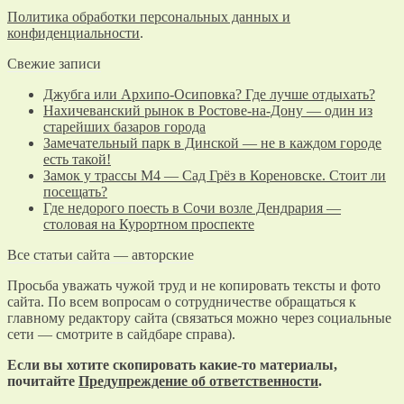
Политика обработки персональных данных и
конфиденциальности
.
Свежие записи
Джубга или Архипо-Осиповка? Где лучше отдыхать?
Нахичеванский рынок в Ростове-на-Дону — один из
старейших базаров города
Замечательный парк в Динской — не в каждом городе
есть такой!
Замок у трассы М4 — Сад Грёз в Кореновске. Стоит ли
посещать?
Где недорого поесть в Сочи возле Дендрария —
столовая на Курортном проспекте
Все статьи сайта — авторские
Просьба уважать чужой труд и не копировать тексты и фото
сайта. По всем вопросам о сотрудничестве обращаться к
главному редактору сайта (связаться можно через социальные
сети — смотрите в сайдбаре справа).
Если вы хотите скопировать какие-то материалы,
почитайте
Предупреждение об ответственности
.