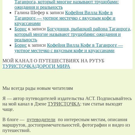
Таганрога, который многие называют трущобами:
ожидания и реальность
Галина Шефер
к записи
Кофейня Вилла Кофе в
Таганроге — уютное местечко с вкусным кофе и
круассанами
Борис
к записи
Богудония, рыбацкий района Таганрога,
который многие называют трущобами: ожидания и
реальность
Борис
к записи
Кофейня Вилла Кофе в Таганроге —
уютное местечко с вкусным кофе и круассанами
МОЙ КАНАЛ О ПУТЕШЕСТВИЯХ НА РУТУБ
ТУРИСТОЧКА|ДОРОГИ МИРА
Мы всегда рады новым читателям
Я — автор путеводителей издательства АСТ. Подписывайтесь
на мой канал в Дзене
ТУРИСТОЧКА
: там статьи выходят
чаще.
В блоге —
путеводители
по интересным местам, описания
маршрутов, достопримечательностей, фотографии и видео из
путешествий.