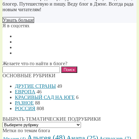
блогер. Путешествую и пишу. Веду блог в Дзене. Всегда рада
новым читателям!
Узнать больше
Я в соцсетях
Желаете что-то найти в блоге?
Найти:
ОСНОВНЫЕ РУБРИКИ
ДРУГИЕ СТРАНЫ
49
ЕВРОПА
46
КРАСИВЫЙ САД НА ЮГЕ
6
РАЗНОЕ
88
РОССИЯ
808
ВЫБРАТЬ ТЕМАТИЧЕСКИЕ ПОДРУБРИКИ
ВЫБРАТЬ
ТЕМАТИЧЕСКИЕ
Метки по темам блога
ПОДРУБРИКИ
Адыгея
(48)
Анапа
(25)
Астрахань
(7)
Абхазия
(4)