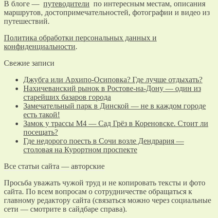
В блоге —
путеводители
по интересным местам, описания
маршрутов, достопримечательностей, фотографии и видео из
путешествий.
Политика обработки персональных данных и
конфиденциальности
.
Свежие записи
Джубга или Архипо-Осиповка? Где лучше отдыхать?
Нахичеванский рынок в Ростове-на-Дону — один из
старейших базаров города
Замечательный парк в Динской — не в каждом городе
есть такой!
Замок у трассы М4 — Сад Грёз в Кореновске. Стоит ли
посещать?
Где недорого поесть в Сочи возле Дендрария —
столовая на Курортном проспекте
Все статьи сайта — авторские
Просьба уважать чужой труд и не копировать тексты и фото
сайта. По всем вопросам о сотрудничестве обращаться к
главному редактору сайта (связаться можно через социальные
сети — смотрите в сайдбаре справа).