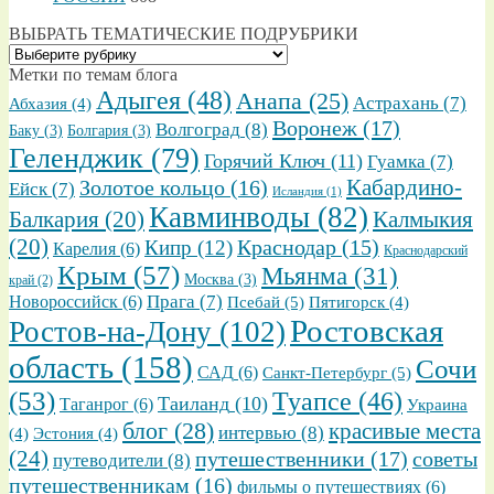
ВЫБРАТЬ ТЕМАТИЧЕСКИЕ ПОДРУБРИКИ
ВЫБРАТЬ
ТЕМАТИЧЕСКИЕ
Метки по темам блога
ПОДРУБРИКИ
Адыгея
(48)
Анапа
(25)
Астрахань
(7)
Абхазия
(4)
Воронеж
(17)
Волгоград
(8)
Баку
(3)
Болгария
(3)
Геленджик
(79)
Горячий Ключ
(11)
Гуамка
(7)
Золотое кольцо
(16)
Кабардино-
Ейск
(7)
Исландия
(1)
Кавминводы
(82)
Балкария
(20)
Калмыкия
(20)
Кипр
(12)
Краснодар
(15)
Карелия
(6)
Краснодарский
Крым
(57)
Мьянма
(31)
Москва
(3)
край
(2)
Прага
(7)
Новороссийск
(6)
Псебай
(5)
Пятигорск
(4)
Ростовская
Ростов-на-Дону
(102)
область
(158)
Сочи
САД
(6)
Санкт-Петербург
(5)
(53)
Туапсе
(46)
Таиланд
(10)
Таганрог
(6)
Украина
блог
(28)
красивые места
интервью
(8)
(4)
Эстония
(4)
(24)
путешественники
(17)
советы
путеводители
(8)
путешественникам
(16)
фильмы о путешествиях
(6)