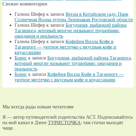
Свежие комментарии
Галина Шефер
к записи
Весна в Китайском саду. Парк
Солнечная Волна хутора Ленинаван Ростовской области
Галина Шефер
к записи
Богудония, рыбацкий района
Таганрога, который многие называют трущобами:
ожидания и реальность
Галина Шефер
к записи
Кофейня Вилла Кофе в
Таганроге — уютное местечко с вкусным кофе и
круассанами
Борис
к записи
Богудония, рыбацкий района Таганрога,
который многие называют трущобами: ожидания и
реальность
Борис
к записи
Кофейня Вилла Кофе в Таганроге —
уютное местечко с вкусным кофе и круассанами
Мы всегда рады новым читателям
Я — автор путеводителей издательства АСТ. Подписывайтесь
на мой канал в Дзене
ТУРИСТОЧКА
: там статьи выходят
чаще.