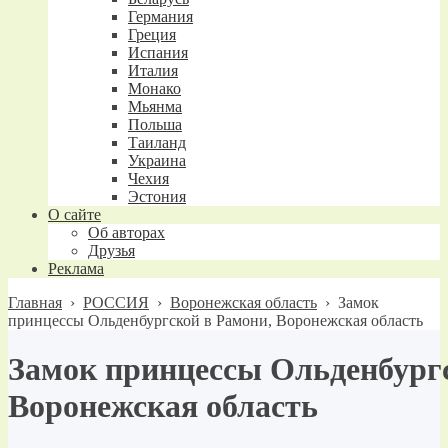
Германия
Греция
Испания
Италия
Монако
Мьянма
Польша
Таиланд
Украина
Чехия
Эстония
О сайте
Об авторах
Друзья
Реклама
Главная
›
РОССИЯ
›
Воронежская область
›
Замок
принцессы Ольденбургской в Рамони, Воронежская область
Замок принцессы Ольденбургс
Воронежская область