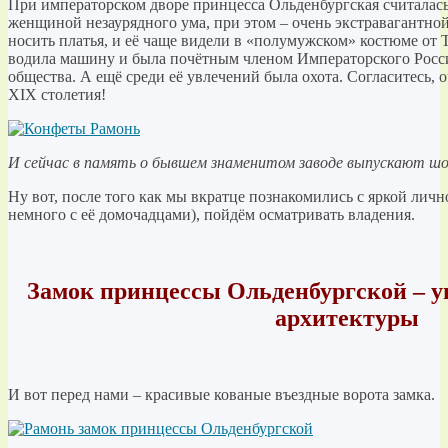
При императорском дворе принцесса Ольденбургская считалас
женщиной незаурядного ума, при этом – очень экстравагантно
носить платья, и её чаще видели в «полумужском» костюме от Т
водила машину и была почётным членом Императорского Росс
общества. А ещё среди её увлечений была охота. Согласитесь,
XIX столетия!
И сейчас в память о бывшем знаменитом заводе выпускают ш
Ну вот, после того как мы вкратце познакомились с яркой лич
немного с её домочадцами), пойдём осматривать владения.
Замок
принцессы Ольденбургской – у
архитектуры
И вот перед нами – красивые кованые въездные ворота замка.