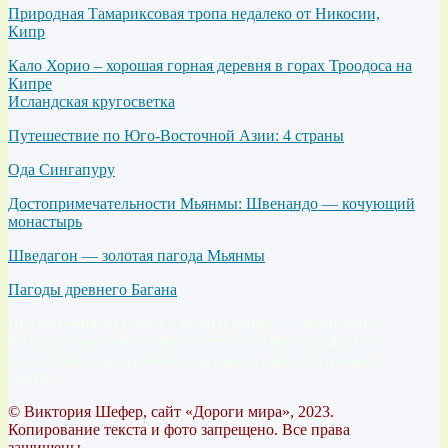
Природная Тамариксовая тропа недалеко от Никосии,
Кипр
Кало Хорио – хорошая горная деревня в горах Троодоса на
Кипре
Исландская кругосветка
Путешествие по Юго-Восточной Азии: 4 страны
Ода Сингапуру
Достопримечательности Мьянмы: Швенандо — кочующий
монастырь
Шведагон — золотая пагода Мьянмы
Пагоды древнего Багана
Все материалы сайта «Дороги мира» — авторские.
Большая просьба не брать статьи и фотографии без
письменного разрешения автора и администрации
сайта.
© Виктория Шефер, сайт «Дороги мира», 2023.
Копирование текста и фото запрещено. Все права
защищены.