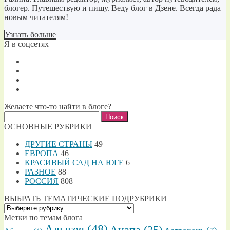
блогер. Путешествую и пишу. Веду блог в Дзене. Всегда рада
новым читателям!
Узнать больше
Я в соцсетях
Желаете что-то найти в блоге?
Найти:
ОСНОВНЫЕ РУБРИКИ
ДРУГИЕ СТРАНЫ
49
ЕВРОПА
46
КРАСИВЫЙ САД НА ЮГЕ
6
РАЗНОЕ
88
РОССИЯ
808
ВЫБРАТЬ ТЕМАТИЧЕСКИЕ ПОДРУБРИКИ
ВЫБРАТЬ
ТЕМАТИЧЕСКИЕ
Метки по темам блога
ПОДРУБРИКИ
Адыгея
(48)
Анапа
(25)