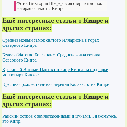
Фото: Виктория Шефер, моя старшая дочка,
которая сейчас на Кипре.
Ещё интересные статьи о Кипре и
других странах:
Средневековый замок святого Иллариона в горах
Северного Кипра
Белое аббатство Беллапаис. Средневековая готика
Северного Кипра
Красивый Энгоми Парк в столице Кипра на подворье
монастыря Киккоса
Красивая рождественская деревня Калавасос на Кипре
Ещё интересные статьи о Кипре и
других странах:
Райский остров с землетрясениями и цунами. Знакомьтесь,
это Кипр!