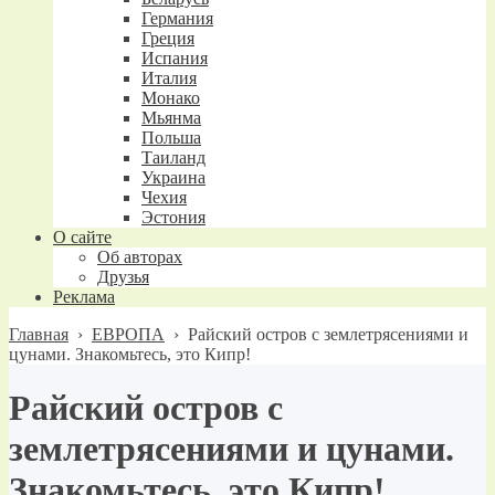
Германия
Греция
Испания
Италия
Монако
Мьянма
Польша
Таиланд
Украина
Чехия
Эстония
О сайте
Об авторах
Друзья
Реклама
Главная
›
ЕВРОПА
›
Райский остров с землетрясениями и
цунами. Знакомьтесь, это Кипр!
Райский остров с
землетрясениями и цунами.
Знакомьтесь, это Кипр!