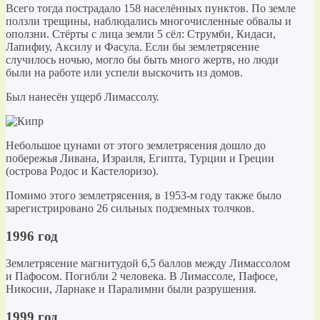
Всего тогда пострадало 158 населённых пунктов. По земле
ползли трещины, наблюдались многочисленные обвалы и
оползни. Стёрты с лица земли 5 сёл: Струмби, Кидаси,
Лапифиу, Аксилу и Фасула. Если бы землетрясение
случилось ночью, могло бы быть много жертв, но люди
были на работе или успели выскочить из домов.
Был нанесён ущерб Лимассолу.
Небольшое цунами от этого землетрясения дошло до
побережья Ливана, Израиля, Египта, Турции и Греции
(острова Родос и Кастелоризо).
Помимо этого землетрясения, в 1953-м году также было
зарегистрировано 26 сильных подземных толчков.
1996 год
Землетрясение магнитудой 6,5 баллов между Лимассолом
и Пафосом. Погибли 2 человека. В Лимассоле, Пафосе,
Никосии, Ларнаке и Паралимни были разрушения.
1999 год