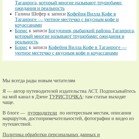
Таганрога, который многие называют трущобами:
ожидания и реальность
Галина Шефер
к записи
Кофейня Вилла Кофе в
Таганроге — уютное местечко с вкусным кофе и
круассанами
Борис
к записи
Богудония, рыбацкий района Таганрога,
который многие называют трущобами: ожидания и
реальность
Борис
к записи
Кофейня Вилла Кофе в Таганроге —
уютное местечко с вкусным кофе и круассанами
Мы всегда рады новым читателям
Я — автор путеводителей издательства АСТ. Подписывайтесь
на мой канал в Дзене
ТУРИСТОЧКА
: там статьи выходят
чаще.
В блоге —
путеводители
по интересным местам, описания
маршрутов, достопримечательностей, фотографии и видео из
путешествий.
Политика обработки персональных данных и