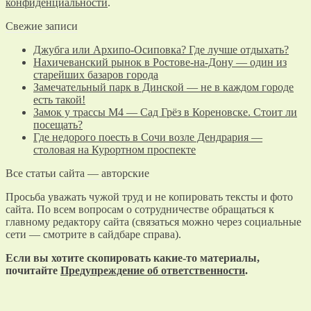
конфиденциальности
.
Свежие записи
Джубга или Архипо-Осиповка? Где лучше отдыхать?
Нахичеванский рынок в Ростове-на-Дону — один из
старейших базаров города
Замечательный парк в Динской — не в каждом городе
есть такой!
Замок у трассы М4 — Сад Грёз в Кореновске. Стоит ли
посещать?
Где недорого поесть в Сочи возле Дендрария —
столовая на Курортном проспекте
Все статьи сайта — авторские
Просьба уважать чужой труд и не копировать тексты и фото
сайта. По всем вопросам о сотрудничестве обращаться к
главному редактору сайта (связаться можно через социальные
сети — смотрите в сайдбаре справа).
Если вы хотите скопировать какие-то материалы,
почитайте
Предупреждение об ответственности
.