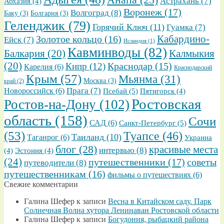
Астрахань
(7)
Абхазия
(4)
Воронеж
(17)
Волгоград
(8)
Баку
(3)
Болгария
(3)
Геленджик
(79)
Горячий Ключ
(11)
Гуамка
(7)
Золотое кольцо
(16)
Кабардино-
Ейск
(7)
Исландия
(1)
Кавминводы
(82)
Балкария
(20)
Калмыкия
(20)
Кипр
(12)
Краснодар
(15)
Карелия
(6)
Краснодарский
Крым
(57)
Мьянма
(31)
Москва
(3)
край
(2)
Прага
(7)
Новороссийск
(6)
Псебай
(5)
Пятигорск
(4)
Ростовская
Ростов-на-Дону
(102)
область
(158)
Сочи
САД
(6)
Санкт-Петербург
(5)
(53)
Туапсе
(46)
Таиланд
(10)
Таганрог
(6)
Украина
блог
(28)
красивые места
интервью
(8)
(4)
Эстония
(4)
(24)
путешественники
(17)
советы
путеводители
(8)
путешественникам
(16)
фильмы о путешествиях
(6)
Свежие комментарии
Галина Шефер
к записи
Весна в Китайском саду. Парк
Солнечная Волна хутора Ленинаван Ростовской области
Галина Шефер
к записи
Богудония, рыбацкий района