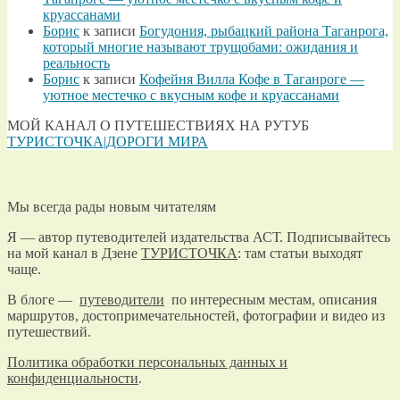
круассанами
Борис
к записи
Богудония, рыбацкий района Таганрога,
который многие называют трущобами: ожидания и
реальность
Борис
к записи
Кофейня Вилла Кофе в Таганроге —
уютное местечко с вкусным кофе и круассанами
МОЙ КАНАЛ О ПУТЕШЕСТВИЯХ НА РУТУБ
ТУРИСТОЧКА|ДОРОГИ МИРА
Мы всегда рады новым читателям
Я — автор путеводителей издательства АСТ. Подписывайтесь
на мой канал в Дзене
ТУРИСТОЧКА
: там статьи выходят
чаще.
В блоге —
путеводители
по интересным местам, описания
маршрутов, достопримечательностей, фотографии и видео из
путешествий.
Политика обработки персональных данных и
конфиденциальности
.