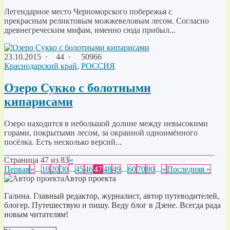
Легендарное место Черноморского побережья с
прекрасным реликтовым можжевеловым лесом. Согласно
древнегреческим мифам, именно сюда прибыл...
23.10.2015
·
44 ·
50966
Краснодарский край
,
РОССИЯ
Озеро Сукко с болотными
кипарисами
Озеро находится в небольшой долине между невысокими
горами, покрытыми лесом, за окраиной одноимённого
посёлка. Есть несколько версий...
Страница 47 из 83
«
Первая
«
...
10
20
30
...
45
46
47
48
49
...
60
70
80
...
»
Последняя »
Автор проекта
Галина. Главный редактор, журналист, автор путеводителей,
блогер. Путешествую и пишу. Веду блог в Дзене. Всегда рада
новым читателям!