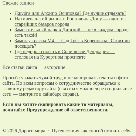
Свежие записи
Джубга или Архипо-Осиповка? Где лучше отдыхать?
Нахичеванский рынок в Ростове-на-Дону — один из
старейших базаров города
Замечательный парк в Динской — не в каждом городе
есть такой!
Замок у трассы М4 — Сад Грёз в Кореновске. Стоит ли
посещать?
Где недорого поесть в Сочи возле Дендрария —
столовая на Курортном проспекте
Все статьи сайта — авторские
Просьба уважать чужой труд и не копировать тексты и фото
сайта. По всем вопросам о сотрудничестве обращаться к
главному редактору сайта (связаться можно через социальные
сети — смотрите в сайдбаре справа).
Если вы хотите скопировать какие-то материалы,
почитайте
Предупреждение об ответственности
.
©
2026
Дороги мира
·
Путешествия как способ познать себя