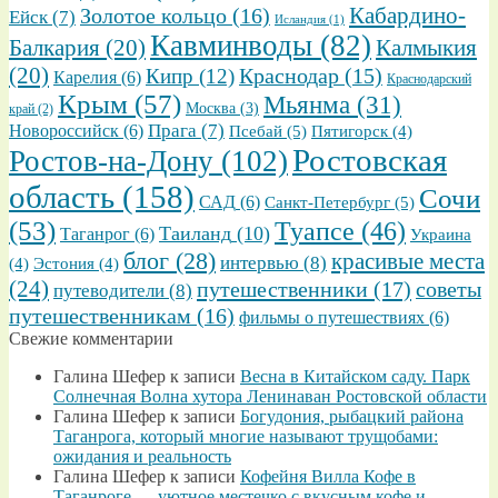
Золотое кольцо
(16)
Кабардино-
Ейск
(7)
Исландия
(1)
Кавминводы
(82)
Балкария
(20)
Калмыкия
(20)
Кипр
(12)
Краснодар
(15)
Карелия
(6)
Краснодарский
Крым
(57)
Мьянма
(31)
Москва
(3)
край
(2)
Прага
(7)
Новороссийск
(6)
Псебай
(5)
Пятигорск
(4)
Ростовская
Ростов-на-Дону
(102)
область
(158)
Сочи
САД
(6)
Санкт-Петербург
(5)
(53)
Туапсе
(46)
Таиланд
(10)
Таганрог
(6)
Украина
блог
(28)
красивые места
интервью
(8)
(4)
Эстония
(4)
(24)
путешественники
(17)
советы
путеводители
(8)
путешественникам
(16)
фильмы о путешествиях
(6)
Свежие комментарии
Галина Шефер
к записи
Весна в Китайском саду. Парк
Солнечная Волна хутора Ленинаван Ростовской области
Галина Шефер
к записи
Богудония, рыбацкий района
Таганрога, который многие называют трущобами:
ожидания и реальность
Галина Шефер
к записи
Кофейня Вилла Кофе в
Таганроге — уютное местечко с вкусным кофе и