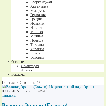
Азербайджан
Аргентина
Беларусь
Германия
Греция
Испания
Италия
Монако
Мьянма
Польша
Таиланд
Украина
Чехия
Эстония
О сайте
Об авторах
Друзья
Реклама
Главная
›
Страница 47
09.12.2015
·
23 ·
2854
Таиланд
Водопад Эраван (Erawan).