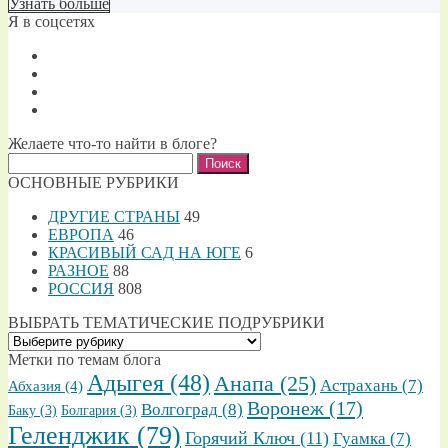
Узнать больше
Я в соцсетях
Желаете что-то найти в блоге?
Найти:
ОСНОВНЫЕ РУБРИКИ
ДРУГИЕ СТРАНЫ
49
ЕВРОПА
46
КРАСИВЫЙ САД НА ЮГЕ
6
РАЗНОЕ
88
РОССИЯ
808
ВЫБРАТЬ ТЕМАТИЧЕСКИЕ ПОДРУБРИКИ
ВЫБРАТЬ
ТЕМАТИЧЕСКИЕ
Метки по темам блога
ПОДРУБРИКИ
Адыгея
(48)
Анапа
(25)
Астрахань
(7)
Абхазия
(4)
Воронеж
(17)
Волгоград
(8)
Баку
(3)
Болгария
(3)
Геленджик
(79)
Горячий Ключ
(11)
Гуамка
(7)